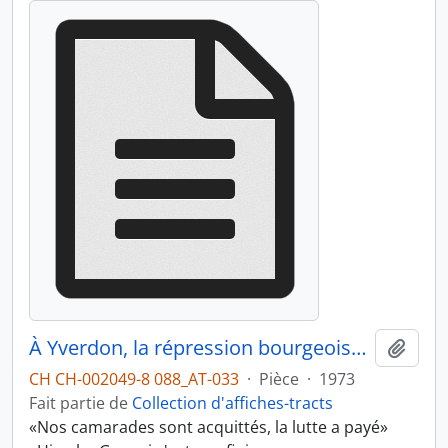
À Yverdon, la répression bourgeoise s'est cassé les dents sur la mobilisation de masse dans toute la Suisse
Ajout
CH CH-002049-8 088_AT-033
·
Pièce
·
1973
Fait partie de
Collection d'affiches-tracts
«Nos camarades sont acquittés, la lutte a payé»