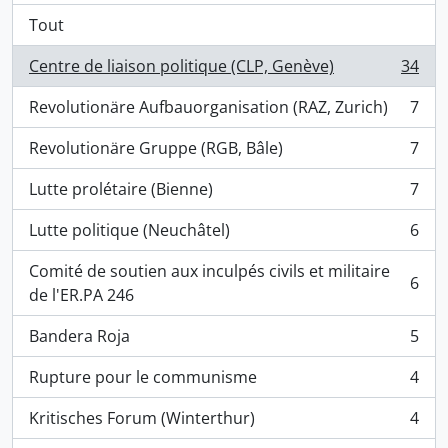
Tout
Centre de liaison politique (CLP, Genève)
34
, 34 résultats
Revolutionäre Aufbauorganisation (RAZ, Zurich)
7
, 7 résultats
Revolutionäre Gruppe (RGB, Bâle)
7
, 7 résultats
Lutte prolétaire (Bienne)
7
, 7 résultats
Lutte politique (Neuchâtel)
6
, 6 résultats
Comité de soutien aux inculpés civils et militaire
6
, 6 résultats
de l'ER.PA 246
Bandera Roja
5
, 5 résultats
Rupture pour le communisme
4
, 4 résultats
Kritisches Forum (Winterthur)
4
, 4 résultats