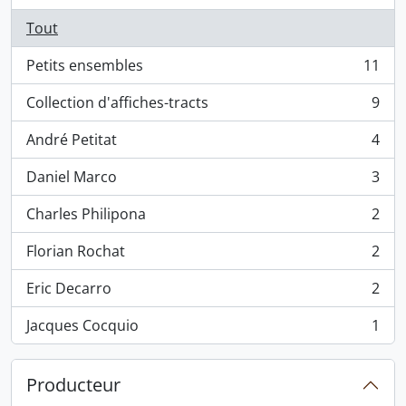
Tout
Petits ensembles
11
, 11 résultats
Collection d'affiches-tracts
9
, 9 résultats
André Petitat
4
, 4 résultats
Daniel Marco
3
, 3 résultats
Charles Philipona
2
, 2 résultats
Florian Rochat
2
, 2 résultats
Eric Decarro
2
, 2 résultats
Jacques Cocquio
1
, 1 résultats
Producteur