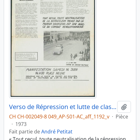
Verso de Répression et lutte de classe
Ajout
CH CH-002049-8 049_AP-S01-AC_aff_1192_v
·
Pièce
·
1973
Fait partie de
André Petitat
« Tout recul, toute neutralisation de la répression