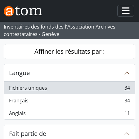
Skip to main content
Togg
Inventaires des fonds des l'Association Archives
contestataires - Genève
Affiner les résultats par :
Langue
Fichiers uniques
34
, 34 résultats
Français
34
, 34 résultats
Anglais
11
, 11 résultats
Fait partie de