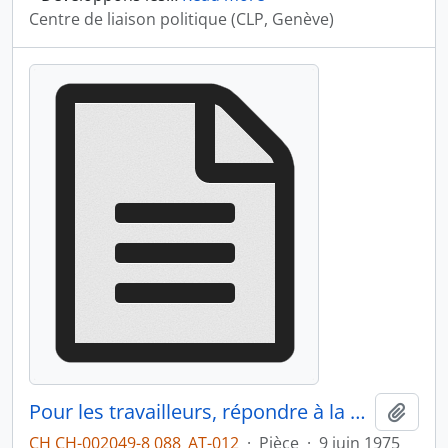
Centre de liaison politique (CLP, Genève)
Pour les travailleurs, répondre à la crise c'est s'organiser et lutter pour leurs intérêts de classe
Ajout
CH CH-002049-8 088_AT-012
·
Pièce
·
9 juin 1975