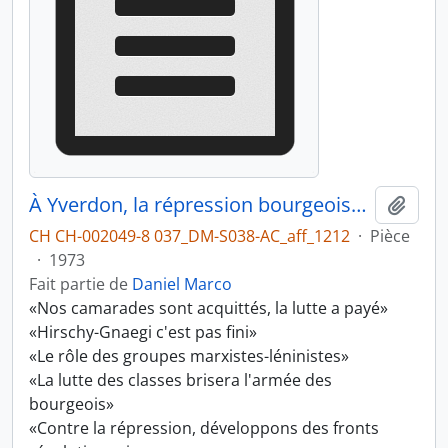
À Yverdon, la répression bourgeoise s'est cassé les dents sur la mobilisation de masse dans toute la Suisse
Ajout
CH CH-002049-8 037_DM-S038-AC_aff_1212
·
Pièce
·
1973
Fait partie de
Daniel Marco
«Nos camarades sont acquittés, la lutte a payé»
«Hirschy-Gnaegi c'est pas fini»
«Le rôle des groupes marxistes-léninistes»
«La lutte des classes brisera l'armée des
bourgeois»
«Contre la répression, développons des fronts