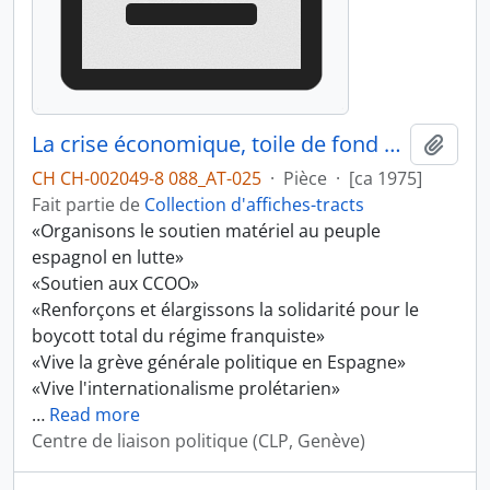
La crise économique, toile de fond des crises des régimes bourgeois. La situation en Espagne
Ajout
CH CH-002049-8 088_AT-025
·
Pièce
·
[ca 1975]
Fait partie de
Collection d'affiches-tracts
«Organisons le soutien matériel au peuple
espagnol en lutte»
«Soutien aux CCOO»
«Renforçons et élargissons la solidarité pour le
boycott total du régime franquiste»
«Vive la grève générale politique en Espagne»
«Vive l'internationalisme prolétarien»
…
Read more
Centre de liaison politique (CLP, Genève)