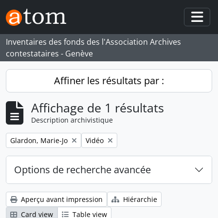
Skip to main content
Togg
Inventaires des fonds des l'Association Archives
contestataires - Genève
Affiner les résultats par :
Affichage de 1 résultats
Description archivistique
Remove filter:
Remove filter:
Glardon, Marie-Jo
Vidéo
Options de recherche avancée
Aperçu avant impression
Hiérarchie
Card view
Table view