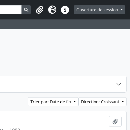
Search in browse page
Ouverture de session
Presse-papier
Langue
Liens rapides
Trier par: Date de fin
Direction: Croissant
Ajout