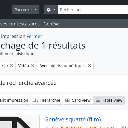
Rechercher
Search options
Parcourir
ives contestataires - Genève
t impression
Fermer
ichage de 1 résultats
tion archivistique
Remove filter:
Remove filter:
e-Jo
Vidéo
Avec objets numériques
de recherche avancée
ant impression
Hiérarchie
Card view
Table view
Genève squatte (film)