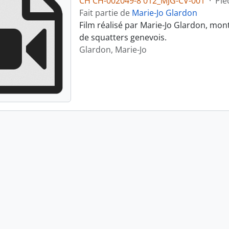
CH CH-002049-8 012_MJG-CV-001
·
Piè
Fait partie de
Marie-Jo Glardon
Film réalisé par Marie-Jo Glardon, mon
de squatters genevois.
Glardon, Marie-Jo