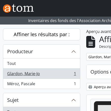
Skip to main content
Inventaires des fonds des l'Association Arch
Aperçu avan
Affiner les résultats par :
Aff
Descrip
Producteur
Remove filter:
Glardon, Mari
Tout
Options 
Glardon, Marie-Jo
1
, 1 résultats
Méroz, Pascale
1
, 1 résultats
Aperçu av
Sujet