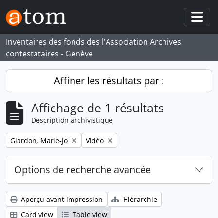
Skip to main content
Togg
Inventaires des fonds des l'Association Archives
contestataires - Genève
Affiner les résultats par :
Affichage de 1 résultats
Description archivistique
Remove filter:
Remove filter:
Glardon, Marie-Jo
Vidéo
Options de recherche avancée
Aperçu avant impression
Hiérarchie
Card view
Table view