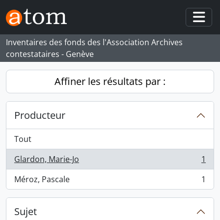
Skip to main content
Togg
Inventaires des fonds des l'Association Archives
contestataires - Genève
Affiner les résultats par :
Producteur
Tout
Glardon, Marie-Jo
1
, 1 résultats
Méroz, Pascale
1
, 1 résultats
Sujet