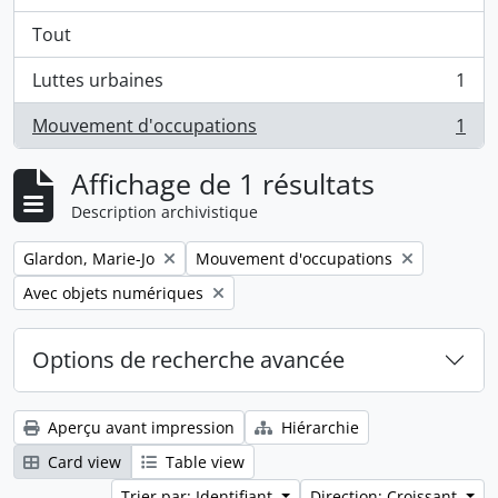
Tout
Luttes urbaines
1
, 1 résultats
Mouvement d'occupations
1
, 1 résultats
Affichage de 1 résultats
Description archivistique
Remove filter:
Remove filter:
Glardon, Marie-Jo
Mouvement d'occupations
Remove filter:
Avec objets numériques
Options de recherche avancée
Aperçu avant impression
Hiérarchie
Card view
Table view
Trier par: Identifiant
Direction: Croissant