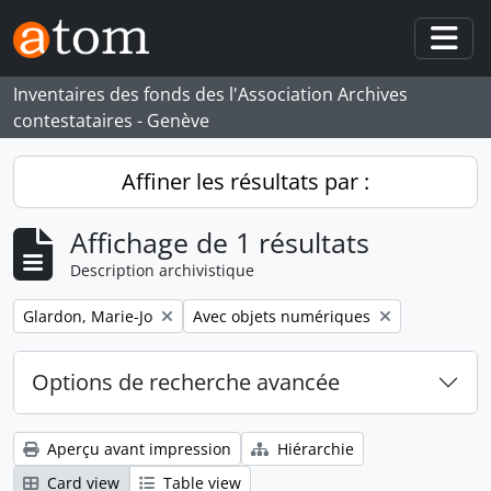
Skip to main content
Togg
Inventaires des fonds des l'Association Archives
contestataires - Genève
Affiner les résultats par :
Affichage de 1 résultats
Description archivistique
Remove filter:
Remove filter:
Glardon, Marie-Jo
Avec objets numériques
Options de recherche avancée
Aperçu avant impression
Hiérarchie
Card view
Table view