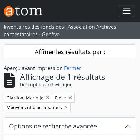
Skip to main content
Togg
Inventaires des fonds des l'Association Archives
contestataires - Genève
Affiner les résultats par :
Aperçu avant impression
Fermer
Affichage de 1 résultats
Description archivistique
Remove filter:
Remove filter:
Glardon, Marie-Jo
Pièce
Remove filter:
Mouvement d'occupations
Options de recherche avancée