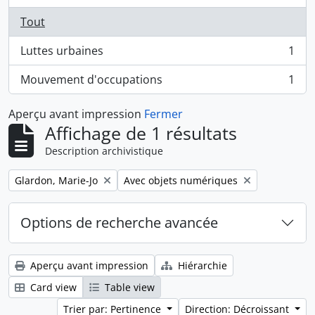
Tout
Luttes urbaines
1
, 1 résultats
Mouvement d'occupations
1
, 1 résultats
Aperçu avant impression
Fermer
Affichage de 1 résultats
Description archivistique
Remove filter:
Remove filter:
Glardon, Marie-Jo
Avec objets numériques
Options de recherche avancée
Aperçu avant impression
Hiérarchie
Card view
Table view
Trier par: Pertinence
Direction: Décroissant