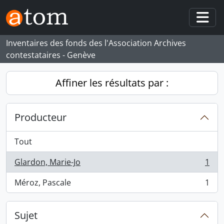
Skip to main content
Togg
Inventaires des fonds des l'Association Archives
contestataires - Genève
Affiner les résultats par :
Producteur
Tout
Glardon, Marie-Jo
1
, 1 résultats
Méroz, Pascale
1
, 1 résultats
Sujet