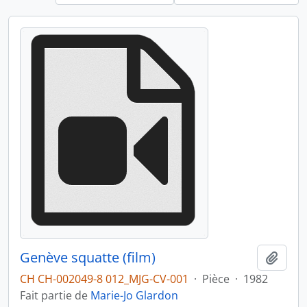
Genève squatte (film)
Ajout
CH CH-002049-8 012_MJG-CV-001
·
Pièce
·
1982
Fait partie de
Marie-Jo Glardon