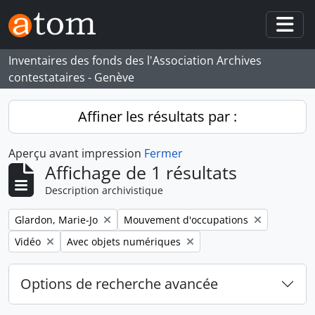
Skip to main content
Togg
Inventaires des fonds des l'Association Archives
contestataires - Genève
Affiner les résultats par :
Aperçu avant impression
Fermer
Affichage de 1 résultats
Description archivistique
Remove filter:
Remove filter:
Glardon, Marie-Jo
Mouvement d'occupations
Remove filter:
Remove filter:
Vidéo
Avec objets numériques
Options de recherche avancée