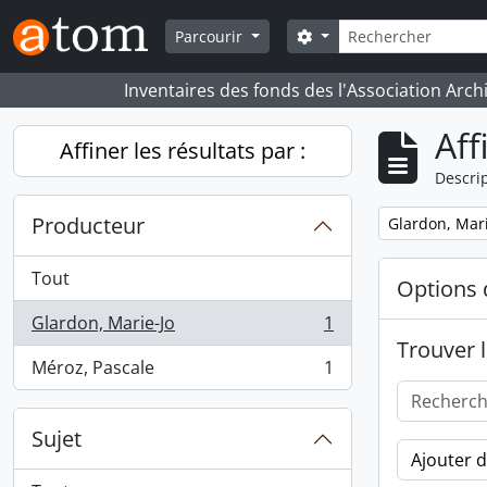
Skip to main content
Rechercher
Search options
Parcourir
Inventaires des fonds des l'Association Arch
Aff
Affiner les résultats par :
Descrip
Producteur
Remove filter:
Glardon, Mari
Tout
Options 
Glardon, Marie-Jo
1
, 1 résultats
Trouver l
Méroz, Pascale
1
, 1 résultats
Sujet
Ajouter 