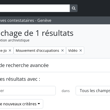
Search in browse pa
ives contestataires - Genève
ichage de 1 résultats
tion archivistique
Remove filter:
Remove filter:
e-Jo
Mouvement d'occupations
Vidéo
de recherche avancée
es résultats avec :
dans
de nouveaux critères