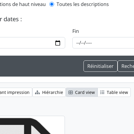
l description filter
tions de haut niveau
Toutes les descriptions
r dates :
Fin
ant impression
Hiérarchie
Card view
Table view