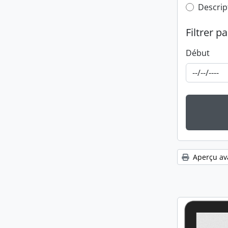
Top-leve
Descrip
Filtrer pa
Début
Aperçu av