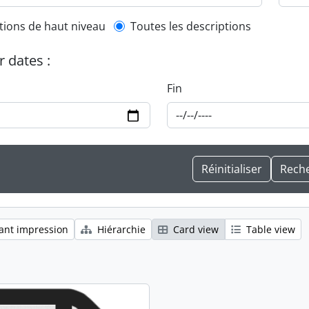
l description filter
tions de haut niveau
Toutes les descriptions
r dates :
Fin
ant impression
Hiérarchie
Card view
Table view