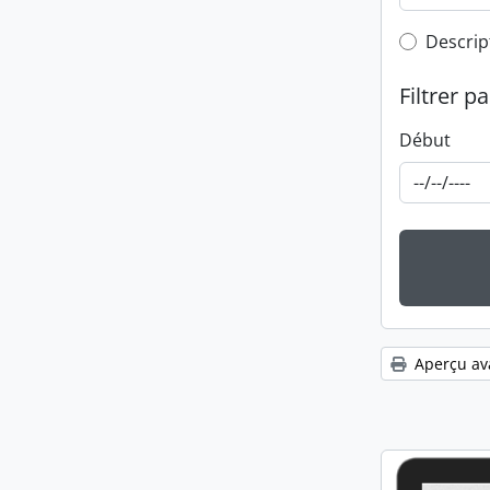
Top-leve
Descrip
Filtrer pa
Début
Aperçu av