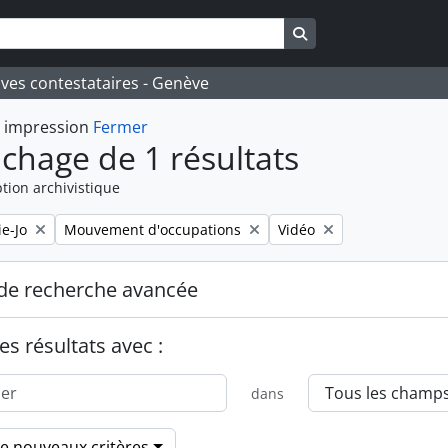
Search in browse pa
ives contestataires - Genève
t impression
Fermer
ichage de 1 résultats
tion archivistique
Remove filter:
Remove filter:
e-Jo
Mouvement d'occupations
Vidéo
de recherche avancée
es résultats avec :
dans
de nouveaux critères