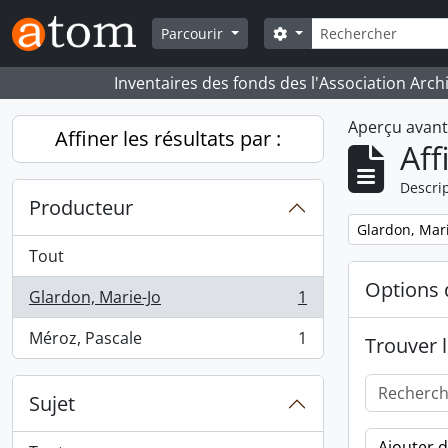
Skip to main content
Rechercher
Search options
Parcourir
Inventaires des fonds des l'Association Arch
Aperçu avan
Affiner les résultats par :
Aff
Descrip
Producteur
Remove filter:
Glardon, Mari
Tout
Options 
Glardon, Marie-Jo
1
, 1 résultats
Méroz, Pascale
1
Trouver l
, 1 résultats
Sujet
Ajouter 