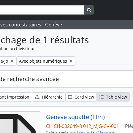
Search in browse pa
ives contestataires - Genève
ichage de 1 résultats
tion archivistique
Remove filter:
e-Jo
Avec objets numériques
de recherche avancée
ant impression
Hiérarchie
Card view
Table view
Genève squatte (film)
CH CH-002049-8 012_MJG-CV-001
·
Piè