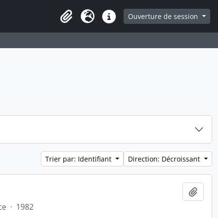
ge
Ouverture de session
Presse-papier
Langue
Liens rapides
Trier par: Identifiant
Direction: Décroissant
Ajout
ce
·
1982