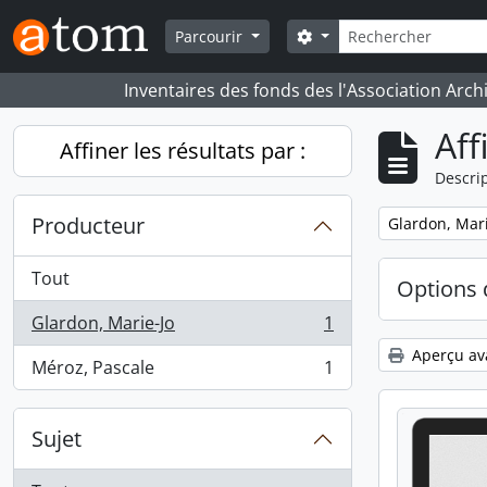
Skip to main content
Rechercher
Search options
Parcourir
Inventaires des fonds des l'Association Arch
Aff
Affiner les résultats par :
Descrip
Producteur
Remove filter:
Glardon, Mari
Tout
Options 
Glardon, Marie-Jo
1
, 1 résultats
Aperçu av
Méroz, Pascale
1
, 1 résultats
Sujet