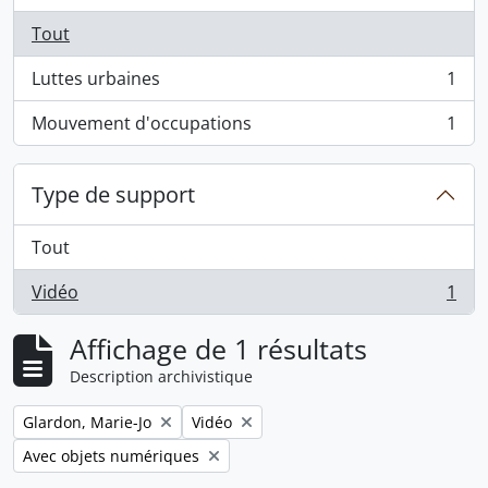
Tout
Luttes urbaines
1
, 1 résultats
Mouvement d'occupations
1
, 1 résultats
Type de support
Tout
Vidéo
1
, 1 résultats
Affichage de 1 résultats
Description archivistique
Remove filter:
Remove filter:
Glardon, Marie-Jo
Vidéo
Remove filter:
Avec objets numériques