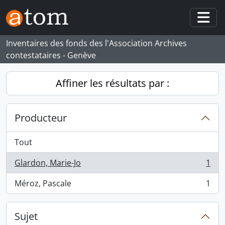
Skip to main content
Togg
Inventaires des fonds des l'Association Archives
contestataires - Genève
Affiner les résultats par :
Producteur
Tout
Glardon, Marie-Jo
1
, 1 résultats
Méroz, Pascale
1
, 1 résultats
Sujet