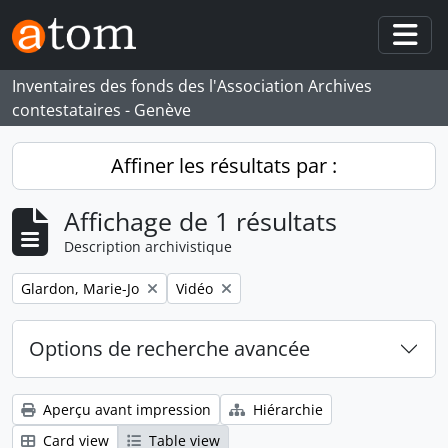
Skip to main content
Togg
Inventaires des fonds des l'Association Archives
contestataires - Genève
Affiner les résultats par :
Affichage de 1 résultats
Description archivistique
Remove filter:
Remove filter:
Glardon, Marie-Jo
Vidéo
Options de recherche avancée
Aperçu avant impression
Hiérarchie
Card view
Table view