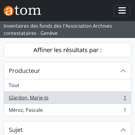
Skip to main content
Togg
Inventaires des fonds des l'Association Archives
contestataires - Genève
Affiner les résultats par :
Producteur
Tout
Glardon, Marie-Jo
1
, 1 résultats
Méroz, Pascale
1
, 1 résultats
Sujet