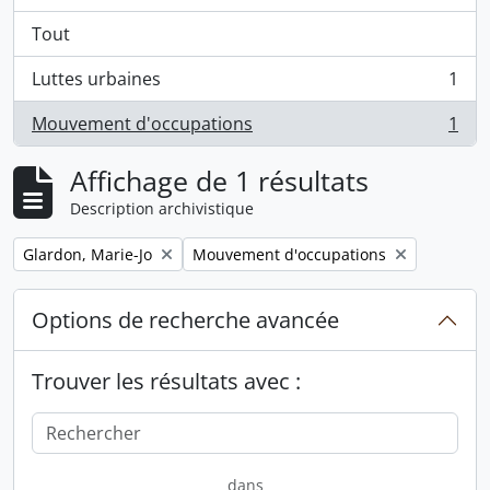
Tout
Luttes urbaines
1
, 1 résultats
Mouvement d'occupations
1
, 1 résultats
Affichage de 1 résultats
Description archivistique
Remove filter:
Remove filter:
Glardon, Marie-Jo
Mouvement d'occupations
Options de recherche avancée
Trouver les résultats avec :
dans