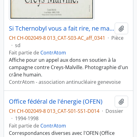
Si Tchernobyl vous a fait rire, ne manquez pas Creys-Malville
Ajout
CH CH-002049-8 013_CAT-S03-AC_aff_0341
·
Pièce
·
sd
Fait partie de
ContrAtom
Affiche pour un appel aux dons en soutien à la
campagne contre Creys-Malville. Photographie d'un
crâne humain.
ContrAtom - association antinucléaire genevoise
Office fédéral de l'énergie (OFEN)
Ajout
CH CH-002049-8 013_CAT-S01-SS1-D014
·
Dossier
·
1994-1998
Fait partie de
ContrAtom
Correspondances diverses avec l'OFEN (Office