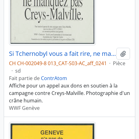
Si Tchernobyl vous a fait rire, ne manquez pas Creys-Malville
Ajout
CH CH-002049-8 013_CAT-S03-AC_aff_0241
·
Pièce
·
sd
Fait partie de
ContrAtom
Affiche pour un appel aux dons en soutien à la
campagne contre Creys-Malville. Photographie d'un
crâne humain.
WWF Genève