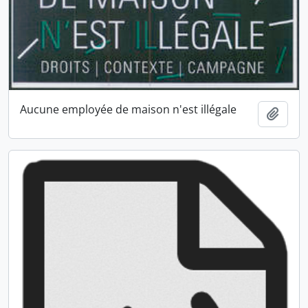
Aucune employée de maison n'est illégale
Ajout