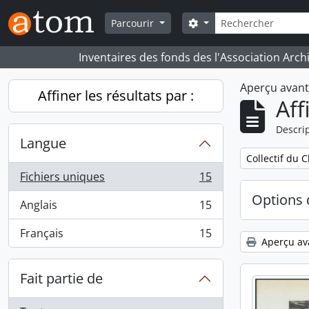
Skip to main content
Rechercher
Search options
Parcourir
Inventaires des fonds des l'Association Arch
Aperçu avan
Affiner les résultats par :
Aff
Descrip
Langue
Remove filter:
Collectif du 
Fichiers uniques
15
, 15 résultats
Options 
Anglais
15
, 15 résultats
Français
15
, 15 résultats
Aperçu av
Fait partie de