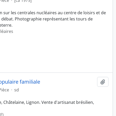
Pièce
·
[ca 1975]
sur les centrales nucléaires au centre de loisirs et de
, débat. Photographie représentant les tours de
eterre.
léaires
opulaire familiale
Ajout
Pièce
·
sd
, Châtelaine, Lignon. Vente d'artisanat brésilien,
F)