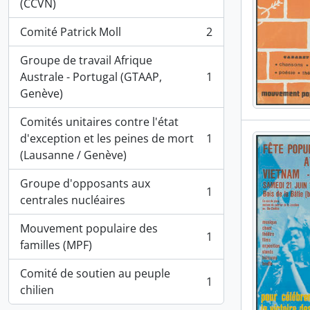
, 2 résultats
(CCVN)
Comité Patrick Moll
2
, 2 résultats
Groupe de travail Afrique
Australe - Portugal (GTAAP,
1
, 1 résultats
Genève)
Comités unitaires contre l'état
d'exception et les peines de mort
1
, 1 résultats
(Lausanne / Genève)
Groupe d'opposants aux
1
, 1 résultats
centrales nucléaires
Mouvement populaire des
1
, 1 résultats
familles (MPF)
Comité de soutien au peuple
1
, 1 résultats
chilien