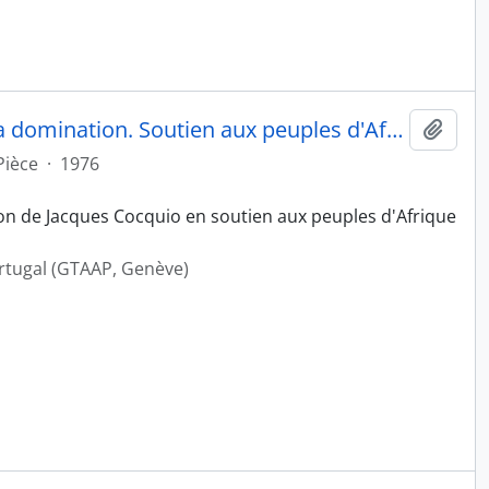
Contre la barbarie, le racisme, la domination. Soutien aux peuples d'Afrique australe
Ajout
Pièce
·
1976
tion de Jacques Cocquio en soutien aux peuples d'Afrique
ortugal (GTAAP, Genève)