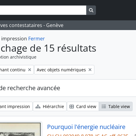
Search in browse pa
ives contestataires - Genève
t impression
Fermer
ichage de 15 résultats
tion archivistique
Remove filter:
Chant continu
Avec objets numériques
de recherche avancée
ant impression
Hiérarchie
Card view
Table view
Pourquoi l'énergie nucléaire