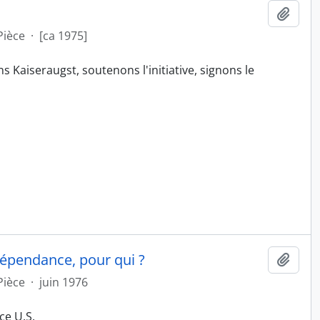
Ajout
Pièce
·
[ca 1975]
s Kaiseraugst, soutenons l'initiative, signons le
dépendance, pour qui ?
Ajout
Pièce
·
juin 1976
ce U.S.