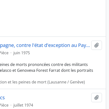
Contre les peines de mort en Espagne, contre l'état d'exception au Pays basque
Ajout
Pièce
·
juin 1975
peines de morts prononcées contre des militants
asco et Genoveva Forest Farrat dont les portraits
ption et les peines de mort (Lausanne / Genève)
ics
Ajout
Pièce
·
juillet 1974