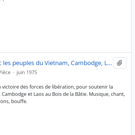
Fête populaire de solidarité avec les peuples du Vietnam, Cambodge, Laos
Ajout
Pièce
·
juin 1975
 victoire des forces de libération, pour soutenir la
 Cambodge et Laos au Bois de la Bâtie. Musique, chant,
sons, bouffe.