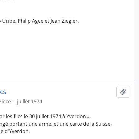
ribe, Philip Agee et Jean Ziegler.
ics
Ajout
Pièce
·
juillet 1974
 les flics le 30 juillet 1974 à Yverdon ».
ngé portant une arme, et une carte de la Suisse-
le d'Yverdon.