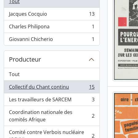
Tout
Jacques Cocquio
13
, 13 résultats
Charles Philipona
1
, 1 résultats
Giovanni Chicherio
1
, 1 résultats
Producteur
Tout
Collectif du Chant continu
15
, 15 résultats
Les travailleurs de SARCEM
3
, 3 résultats
Coordination nationale des
2
, 2 résultats
comités Afrique
Comité contre Verbois nucléaire
2