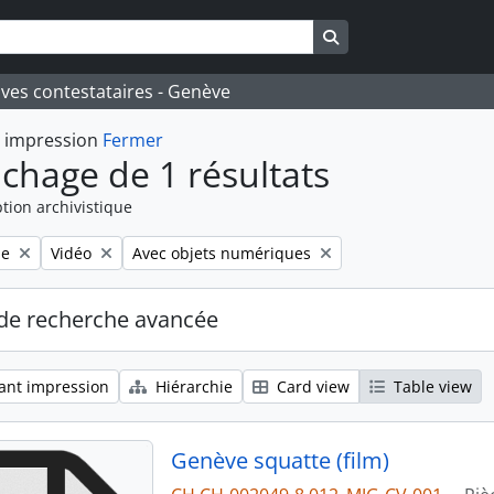
Search in browse pa
ives contestataires - Genève
t impression
Fermer
ichage de 1 résultats
tion archivistique
Remove filter:
Remove filter:
le
Vidéo
Avec objets numériques
de recherche avancée
ant impression
Hiérarchie
Card view
Table view
Genève squatte (film)