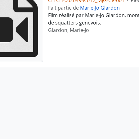
CH CH-002049-8 012_MJG-CV-001
·
Piè
Fait partie de
Marie-Jo Glardon
Film réalisé par Marie-Jo Glardon, mon
de squatters genevois.
Glardon, Marie-Jo