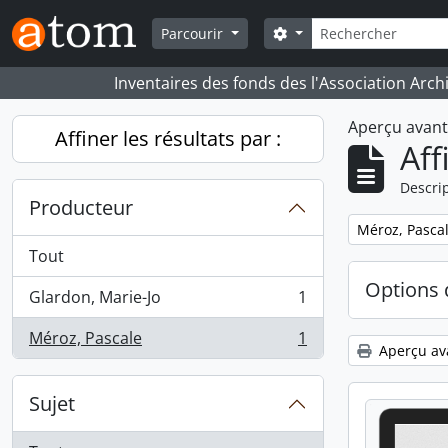
Skip to main content
Rechercher
Search options
Parcourir
Inventaires des fonds des l'Association Arch
Aperçu avan
Affiner les résultats par :
Aff
Descrip
Producteur
Remove filter:
Méroz, Pasca
Tout
Options 
Glardon, Marie-Jo
1
, 1 résultats
Méroz, Pascale
1
, 1 résultats
Aperçu av
Sujet