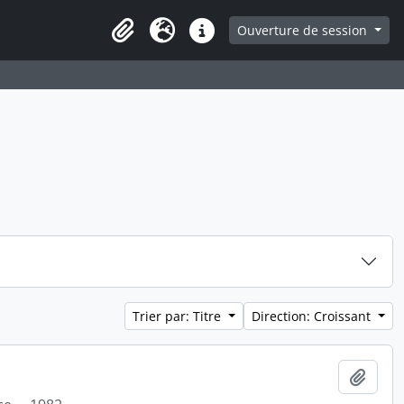
ge
Ouverture de session
Presse-papier
Langue
Liens rapides
Trier par: Titre
Direction: Croissant
Ajout