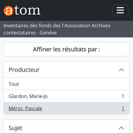
Skip to main content
Togg
Inventaires des fonds des l'Association Archives
contestataires - Genève
Affiner les résultats par :
Producteur
Tout
Glardon, Marie-Jo
1
, 1 résultats
Méroz, Pascale
1
, 1 résultats
Sujet