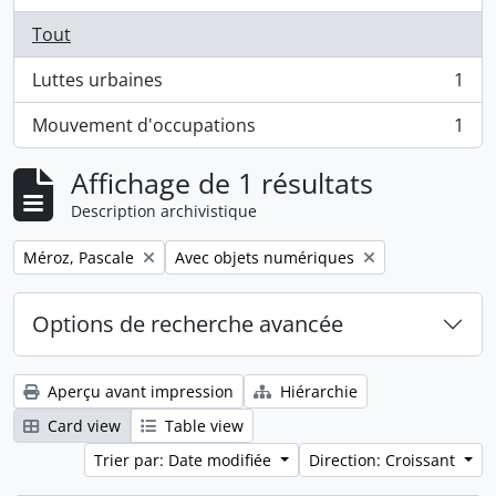
Tout
Luttes urbaines
1
, 1 résultats
Mouvement d'occupations
1
, 1 résultats
Affichage de 1 résultats
Description archivistique
Remove filter:
Remove filter:
Méroz, Pascale
Avec objets numériques
Options de recherche avancée
Aperçu avant impression
Hiérarchie
Card view
Table view
Trier par: Date modifiée
Direction: Croissant