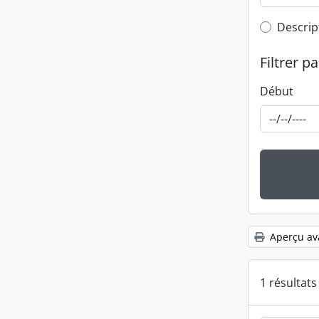
Top-leve
Descrip
Filtrer pa
Début
Aperçu av
1 résultat