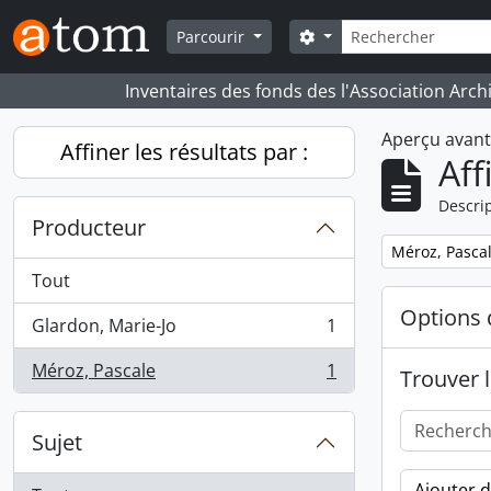
Skip to main content
Rechercher
Search options
Parcourir
Inventaires des fonds des l'Association Arch
Aperçu avan
Affiner les résultats par :
Aff
Descrip
Producteur
Remove filter:
Méroz, Pasca
Tout
Options 
Glardon, Marie-Jo
1
, 1 résultats
Méroz, Pascale
1
Trouver l
, 1 résultats
Sujet
Ajouter 