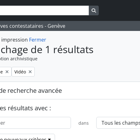
Search in browse pa
ives contestataires - Genève
t impression
Fermer
ichage de 1 résultats
tion archivistique
Remove filter:
le
Vidéo
de recherche avancée
es résultats avec :
dans
de nouveaux critères