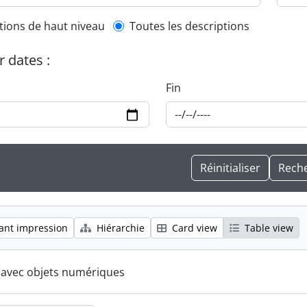
l description filter
tions de haut niveau
Toutes les descriptions
r dates :
Fin
ant impression
Hiérarchie
Card view
Table view
s avec objets numériques