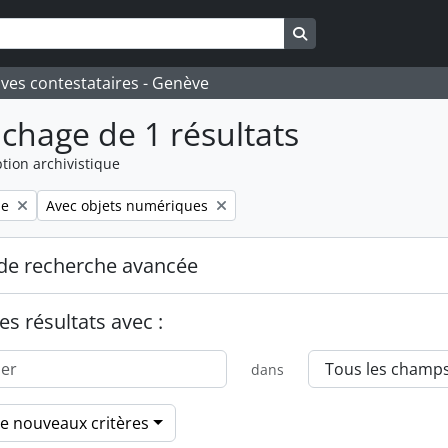
Search in browse pa
ives contestataires - Genève
ichage de 1 résultats
tion archivistique
Remove filter:
le
Avec objets numériques
de recherche avancée
es résultats avec :
dans
de nouveaux critères