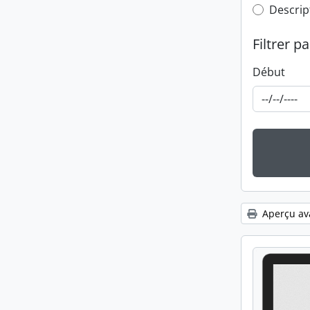
Top-leve
Descrip
Filtrer pa
Début
Aperçu av