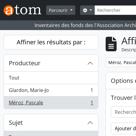
Skip to main content
Rechercher
Search options
Parcourir
Inventaires des fonds des l'Association Arch
Aff
Affiner les résultats par :
Descrip
Producteur
Remove filter:
Méroz, Pasca
Tout
Options 
Glardon, Marie-Jo
1
, 1 résultats
Trouver l
Méroz, Pascale
1
, 1 résultats
Sujet
Ajouter 