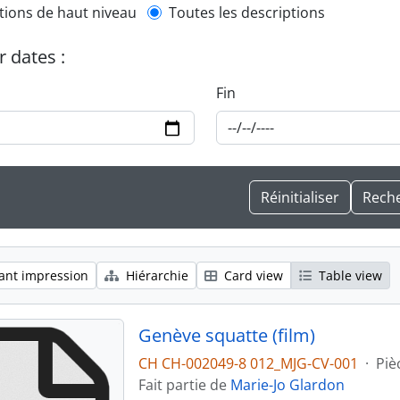
l description filter
tions de haut niveau
Toutes les descriptions
r dates :
Fin
ant impression
Hiérarchie
Card view
Table view
Genève squatte (film)
CH CH-002049-8 012_MJG-CV-001
·
Piè
Fait partie de
Marie-Jo Glardon