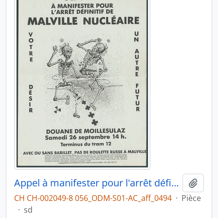
Appel à manifester pour l'arrêt définitif de Malville Nucléaire
Ajout
CH CH-002049-8 056_ODM-S01-AC_aff_0494
·
Pièce
·
sd