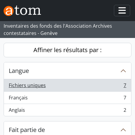
Skip to main content
Togg
Inventaires des fonds des l'Association Archives
contestataires - Genève
Affiner les résultats par :
Langue
Fichiers uniques
7
, 7 résultats
Français
7
, 7 résultats
Anglais
2
, 2 résultats
Fait partie de