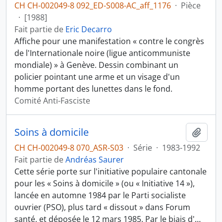
CH CH-002049-8 092_ED-S008-AC_aff_1176
·
Pièce
·
[1988]
Fait partie de
Eric Decarro
Affiche pour une manifestation « contre le congrès
de l'Internationale noire (ligue anticommuniste
mondiale) » à Genève. Dessin combinant un
policier pointant une arme et un visage d'un
homme portant des lunettes dans le fond.
Comité Anti-Fasciste
Soins à domicile
Ajout
CH CH-002049-8 070_ASR-S03
·
Série
·
1983-1992
Fait partie de
Andréas Saurer
Cette série porte sur l'initiative populaire cantonale
pour les « Soins à domicile » (ou « Initiative 14 »),
lancée en automne 1984 par le Parti socialiste
ouvrier (PSO), plus tard « dissout » dans Forum
santé, et déposée le 12 mars 1985. Par le biais d'
…