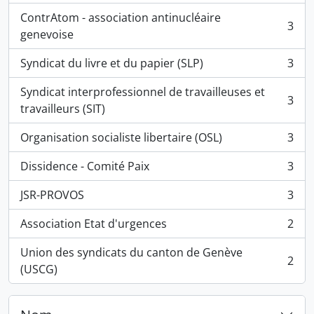
ContrAtom - association antinucléaire
3
, 3 résultats
genevoise
Syndicat du livre et du papier (SLP)
3
, 3 résultats
Syndicat interprofessionnel de travailleuses et
3
, 3 résultats
travailleurs (SIT)
Organisation socialiste libertaire (OSL)
3
, 3 résultats
Dissidence - Comité Paix
3
, 3 résultats
JSR-PROVOS
3
, 3 résultats
Association Etat d'urgences
2
, 2 résultats
Union des syndicats du canton de Genève
2
, 2 résultats
(USCG)