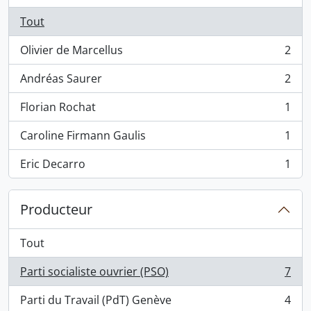
Tout
Olivier de Marcellus
2
, 2 résultats
Andréas Saurer
2
, 2 résultats
Florian Rochat
1
, 1 résultats
Caroline Firmann Gaulis
1
, 1 résultats
Eric Decarro
1
, 1 résultats
Producteur
Tout
Parti socialiste ouvrier (PSO)
7
, 7 résultats
Parti du Travail (PdT) Genève
4
, 4 résultats