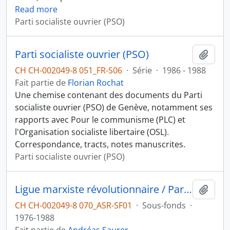
Read more
Parti socialiste ouvrier (PSO)
Parti socialiste ouvrier (PSO)
Ajout
CH CH-002049-8 051_FR-S06
·
Série
·
1986 - 1988
Fait partie de
Florian Rochat
Une chemise contenant des documents du Parti
socialiste ouvrier (PSO) de Genève, notamment ses
rapports avec Pour le communisme (PLC) et
l'Organisation socialiste libertaire (OSL).
Correspondance, tracts, notes manuscrites.
Parti socialiste ouvrier (PSO)
Ligue marxiste révolutionnaire / Parti socialiste ouvrier (Genève)
Ajout
CH CH-002049-8 070_ASR-SF01
·
Sous-fonds
·
1976-1988