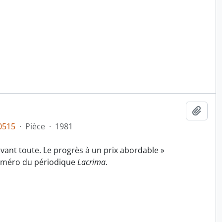
Ajout
0515
·
Pièce
·
1981
 avant toute. Le progrès à un prix abordable »
uméro du périodique
Lacrima
.