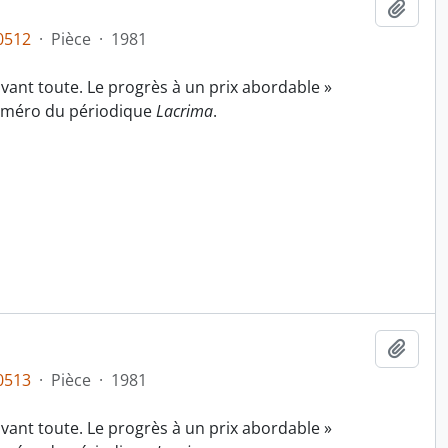
Ajout
0512
·
Pièce
·
1981
 avant toute. Le progrès à un prix abordable »
uméro du périodique
Lacrima
.
Ajout
0513
·
Pièce
·
1981
 avant toute. Le progrès à un prix abordable »