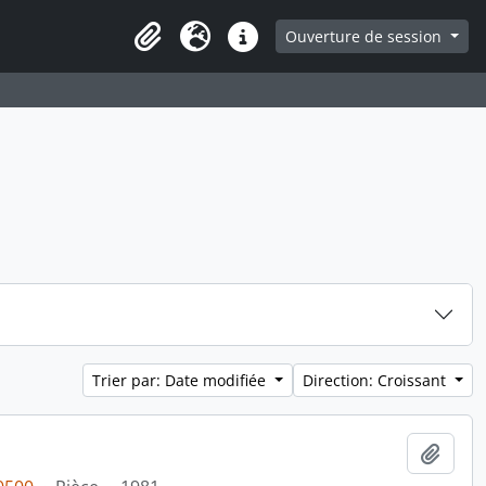
ge
Ouverture de session
Presse-papier
Langue
Liens rapides
Trier par: Date modifiée
Direction: Croissant
Ajout