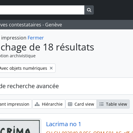
Search in browse pa
ives contestataires - Genève
t impression
Fermer
ichage de 18 résultats
tion archivistique
Remove filter:
Avec objets numériques
de recherche avancée
ant impression
Hiérarchie
Card view
Table view
Lacrima no 1