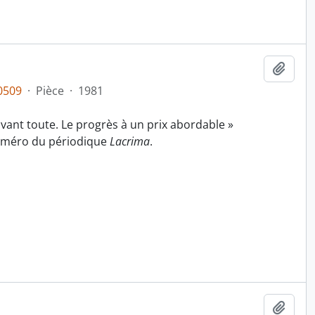
Ajout
0509
·
Pièce
·
1981
 avant toute. Le progrès à un prix abordable »
uméro du périodique
Lacrima
.
Ajout