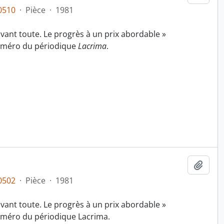
0510
·
Pièce
·
1981
 avant toute. Le progrès à un prix abordable »
uméro du périodique
Lacrima
.
Ajout
0502
·
Pièce
·
1981
 avant toute. Le progrès à un prix abordable »
méro du périodique Lacrima.