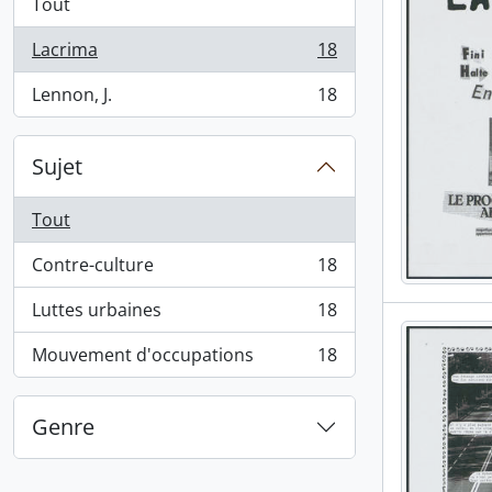
Tout
Lacrima
18
, 18 résultats
Lennon, J.
18
, 18 résultats
Sujet
Tout
Contre-culture
18
, 18 résultats
Luttes urbaines
18
, 18 résultats
Mouvement d'occupations
18
, 18 résultats
Genre