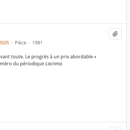
Ajout
0505
·
Pièce
·
1981
 avant toute. Le progrès à un prix abordable »
uméro du périodique
Lacrima
.