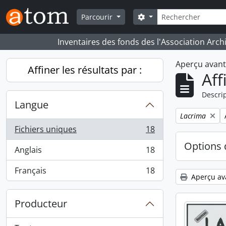
Skip to main content
Rechercher
Search options
Parcourir
Inventaires des fonds des l'Association Arch
Aperçu avan
Affiner les résultats par :
Aff
Descrip
Langue
Remove filter:
Lacrima
Fichiers uniques
18
, 18 résultats
Options 
Anglais
18
, 18 résultats
Français
18
, 18 résultats
Aperçu av
Producteur