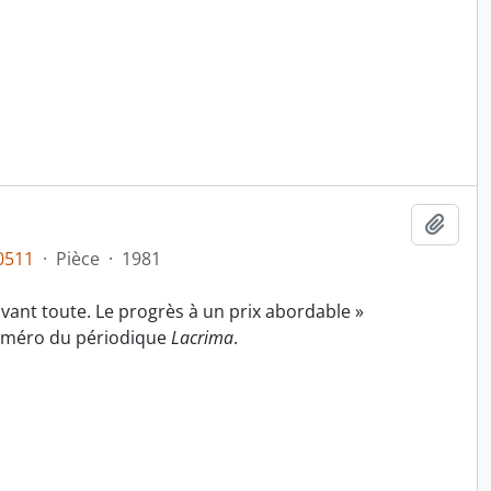
Ajout
0511
·
Pièce
·
1981
 avant toute. Le progrès à un prix abordable »
uméro du périodique
Lacrima
.