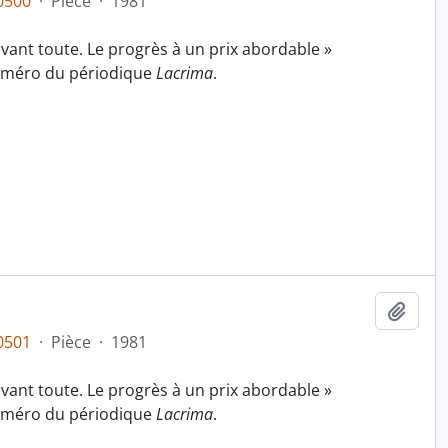
0500
·
Pièce
·
1981
 avant toute. Le progrès à un prix abordable »
uméro du périodique
Lacrima
.
Ajout
0501
·
Pièce
·
1981
 avant toute. Le progrès à un prix abordable »
uméro du périodique
Lacrima
.