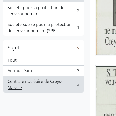
Société pour la protection de
2
, 2 résultats
l'environnement
Société suisse pour la protection
1
, 1 résultats
de l'environnement (SPE)
Sujet
Tout
Antinucléaire
3
, 3 résultats
Centrale nucléaire de Creys-
3
, 3 résultats
Malville