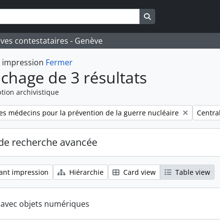
Search in browse pa
ives contestataires - Genève
t impression
Fermer
ichage de 3 résultats
tion archivistique
Remove 
es médecins pour la prévention de la guerre nucléaire
Centra
de recherche avancée
ant impression
Hiérarchie
Card view
Table view
s avec objets numériques