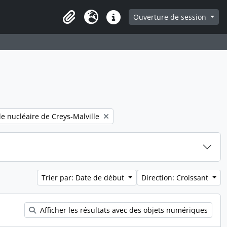
ge
Ouverture de session
Presse-papier
Langue
Liens rapides
filter:
le nucléaire de Creys-Malville
Trier par: Date de début
Direction: Croissant
Afficher les résultats avec des objets numériques