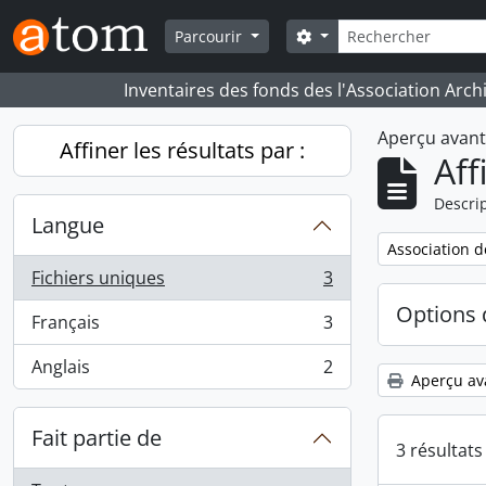
Skip to main content
Rechercher
Search options
Parcourir
Inventaires des fonds des l'Association Arch
Aperçu avan
Affiner les résultats par :
Aff
Descrip
Langue
Remove filter:
Association d
Fichiers uniques
3
, 3 résultats
Options 
Français
3
, 3 résultats
Anglais
2
, 2 résultats
Aperçu av
Fait partie de
3 résultat