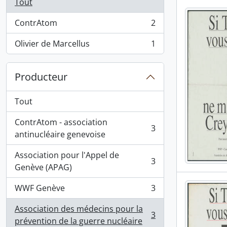
Tout
ContrAtom
2
, 2 résultats
Olivier de Marcellus
1
, 1 résultats
Producteur
Tout
ContrAtom - association
3
, 3 résultats
antinucléaire genevoise
Association pour l'Appel de
3
, 3 résultats
Genève (APAG)
WWF Genève
3
, 3 résultats
Association des médecins pour la
3
, 3 résultats
prévention de la guerre nucléaire