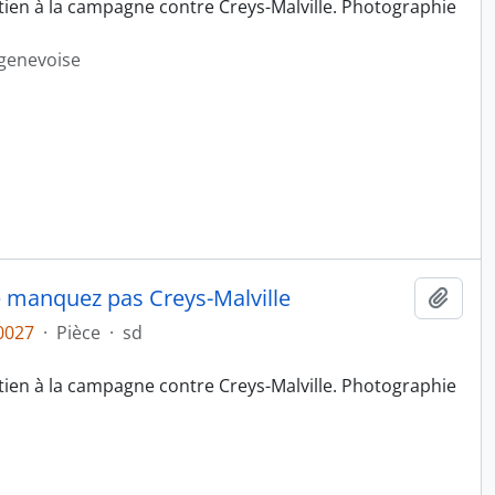
tien à la campagne contre Creys-Malville. Photographie
 genevoise
ne manquez pas Creys-Malville
Ajout
0027
·
Pièce
·
sd
tien à la campagne contre Creys-Malville. Photographie