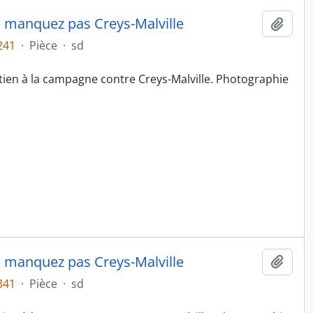
ne manquez pas Creys-Malville
Ajout
241
·
Pièce
·
sd
tien à la campagne contre Creys-Malville. Photographie
ne manquez pas Creys-Malville
Ajout
341
·
Pièce
·
sd