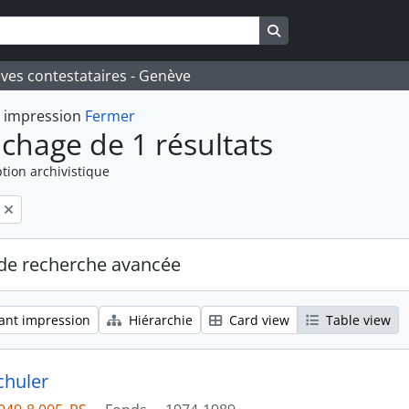
Search in browse pa
ives contestataires - Genève
t impression
Fermer
ichage de 1 résultats
tion archivistique
de recherche avancée
ant impression
Hiérarchie
Card view
Table view
chuler