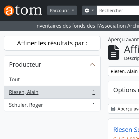
Skip to main content
Rechercher
Search options
Parcourir
Inventaires des fonds des l'Association Arch
Aperçu avan
Affiner les résultats par :
Aff
Descrip
Producteur
Remove filter:
Riesen, Alain
Tout
Options 
Riesen, Alain
1
, 1 résultats
Schuler, Roger
1
, 1 résultats
Aperçu av
Riesen-S