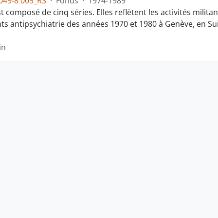
049-8 005_RS
·
Fonds
·
1974-1989
t composé de cinq séries. Elles reflètent les activités milit
 antipsychiatrie des années 1970 et 1980 à Genève, en Suis
in