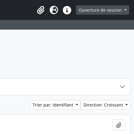
ge
Ouverture de session
Presse-papier
Langue
Liens rapides
Trier par: Identifiant
Direction: Croissant
Ajout