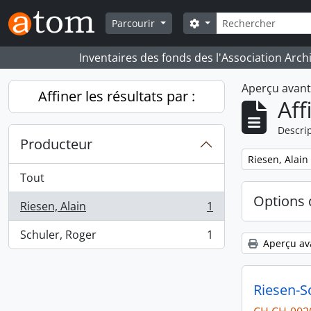
Skip to main content
Rechercher
Search options
Parcourir
Inventaires des fonds des l'Association Arch
Aperçu avan
Affiner les résultats par :
Aff
Descrip
Producteur
Remove filter:
Riesen, Alain
Tout
Options 
Riesen, Alain
1
, 1 résultats
Schuler, Roger
1
, 1 résultats
Aperçu av
Riesen-S