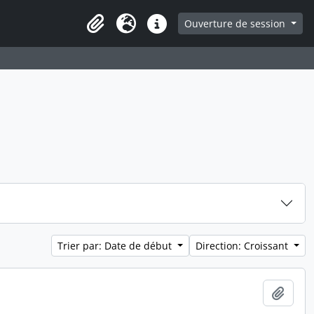
ge
Ouverture de session
Presse-papier
Langue
Liens rapides
Trier par: Date de début
Direction: Croissant
Ajout