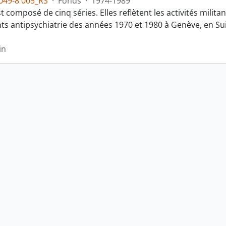
049-8 005_RS
·
Fonds
·
1974-1989
t composé de cinq séries. Elles reflètent les activités milit
 antipsychiatrie des années 1970 et 1980 à Genève, en Suis
in