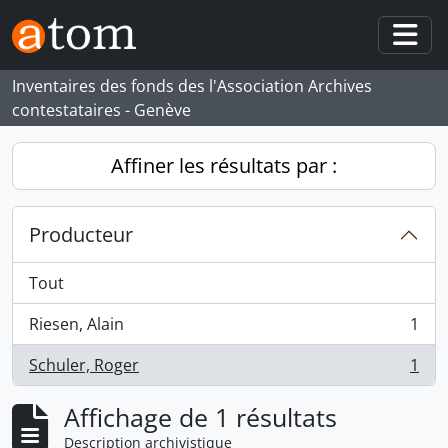
Skip to main content
Togg
Inventaires des fonds des l'Association Archives
contestataires - Genève
Affiner les résultats par :
Producteur
Tout
Riesen, Alain
1
, 1 résultats
Schuler, Roger
1
, 1 résultats
Affichage de 1 résultats
Description archivistique