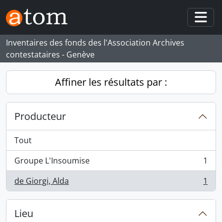
Skip to main content
Togg
Inventaires des fonds des l'Association Archives
contestataires - Genève
Affiner les résultats par :
Producteur
Tout
Groupe L'Insoumise
1
, 1 résultats
de Giorgi, Alda
1
, 1 résultats
Lieu