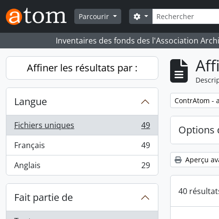
Skip to main content
Rechercher
Search options
Parcourir
Inventaires des fonds des l'Association Arch
Aff
Affiner les résultats par :
Descrip
Langue
Remove filter:
ContrAtom - a
Fichiers uniques
49
Options 
, 49 résultats
Français
49
, 49 résultats
Aperçu av
Anglais
29
, 29 résultats
40 résulta
Fait partie de