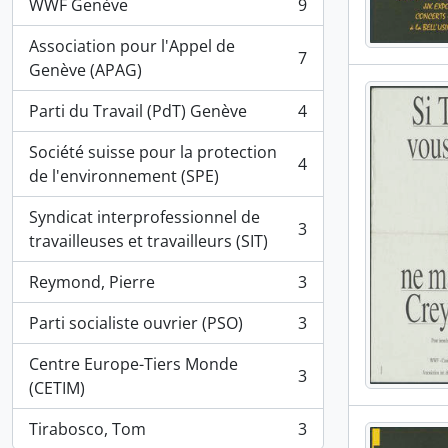
WWF Genève
9
, 9 résultats
Association pour l'Appel de
7
, 7 résultats
Genève (APAG)
Parti du Travail (PdT) Genève
4
, 4 résultats
Société suisse pour la protection
4
, 4 résultats
de l'environnement (SPE)
Syndicat interprofessionnel de
3
, 3 résultats
travailleuses et travailleurs (SIT)
Reymond, Pierre
3
, 3 résultats
Parti socialiste ouvrier (PSO)
3
, 3 résultats
Centre Europe-Tiers Monde
3
, 3 résultats
(CETIM)
Tirabosco, Tom
3
, 3 résultats