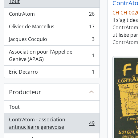
Tout
ContrAt
CH CH-002
ContrAtom
26
, 26 résultats
Il s'agit 
Olivier de Marcellus
17
ContrAtom,
, 17 résultats
utilisée pa
Jacques Cocquio
3
ContrAtom 
, 3 résultats
Association pour l'Appel de
1
, 1 résultats
Genève (APAG)
Eric Decarro
1
, 1 résultats
Producteur
Tout
ContrAtom - association
49
, 49 résultats
antinucléaire genevoise