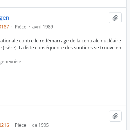
egen
Ajout
0187
·
Pièce
·
avril 1989
tionale contre le redémarrage de la centrale nucléaire
 (Isère). La liste conséquente des soutiens se trouve en
 genevoise
Ajout
0216
·
Pièce
·
ca 1995