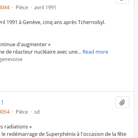
0044
·
Pièce
·
avril 1991
vril 1991 à Genève, cinq ans après Tchernobyl.
ontinue d'augmenter »
e de réacteur nucléaire avec une
…
Read more
 genevoise
 !
Ajout
0054
·
Pièce
·
sd
s radiations »
le redémarrage de Superphénix à l'occasion de la fête