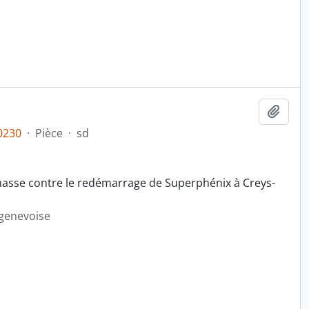
Ajout
0230
·
Pièce
·
sd
masse contre le redémarrage de Superphénix à Creys-
 genevoise