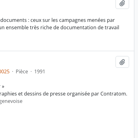
Ajout
s de documents : ceux sur les campagnes menées par
, un ensemble très riche de documentation de travail
Ajout
0025
·
Pièce
·
1991
 »
raphies et dessins de presse organisée par Contratom.
 genevoise