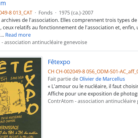
om
049-8 013_CAT
·
Fonds
·
1975 (ca.)-2007
des archives de l'association. Elles comprennent trois type
 ceux relatifs au fonctionnement de l'association et, enfin
r
…
Read more
- association antinucléaire genevoise
Fêtexpo
CH CH-002049-8 056_ODM-S01-AC_aff_
Fait partie de
Olivier de Marcellus
« L'amour ou le nucléaire, il faut choisir
Affiche pour une exposition de photog
ContrAtom - association antinucléaire