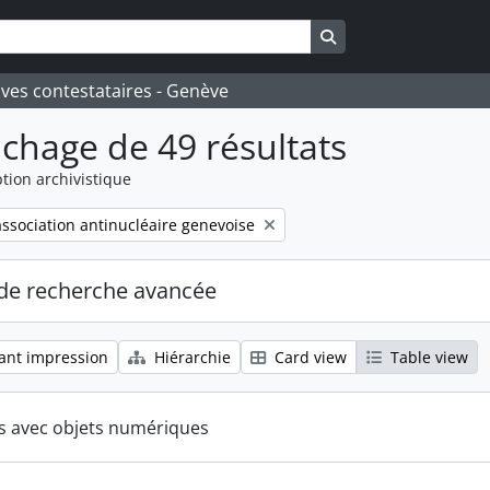
Search in browse pa
ives contestataires - Genève
ichage de 49 résultats
tion archivistique
ssociation antinucléaire genevoise
de recherche avancée
ant impression
Hiérarchie
Card view
Table view
ts avec objets numériques