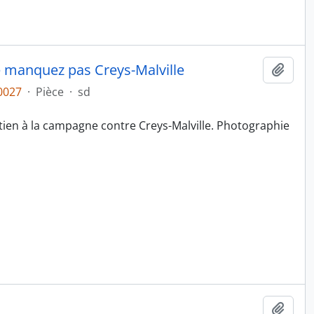
ne manquez pas Creys-Malville
Ajout
0027
·
Pièce
·
sd
tien à la campagne contre Creys-Malville. Photographie
Ajout