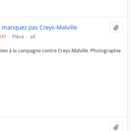
ne manquez pas Creys-Malville
Ajout
241
·
Pièce
·
sd
tien à la campagne contre Creys-Malville. Photographie
Ajout