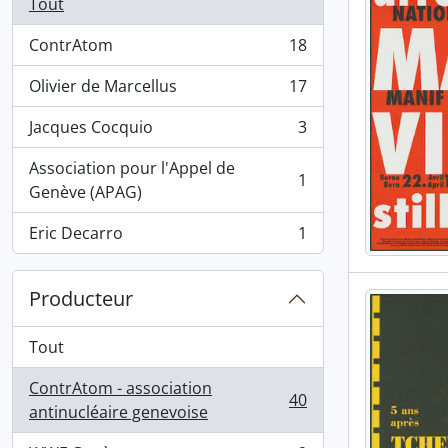
Tout
ContrAtom
18
, 18 résultats
Olivier de Marcellus
17
, 17 résultats
Jacques Cocquio
3
, 3 résultats
Association pour l'Appel de
1
, 1 résultats
Genève (APAG)
Eric Decarro
1
, 1 résultats
Producteur
Tout
ContrAtom - association
40
, 40 résultats
antinucléaire genevoise