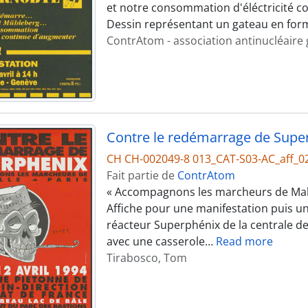
et notre consommation d'éléctricité c
Dessin représentant un gateau en form
ContrAtom - association antinucléaire
Contre le redémarrage de Supe
CH CH-002049-8 013_CAT-S03-AC_aff_0
Fait partie de
ContrAtom
« Accompagnons les marcheurs de Malvi
Affiche pour une manifestation puis u
réacteur Superphénix de la centrale d
avec une casserole
…
Read more
Tirabosco, Tom