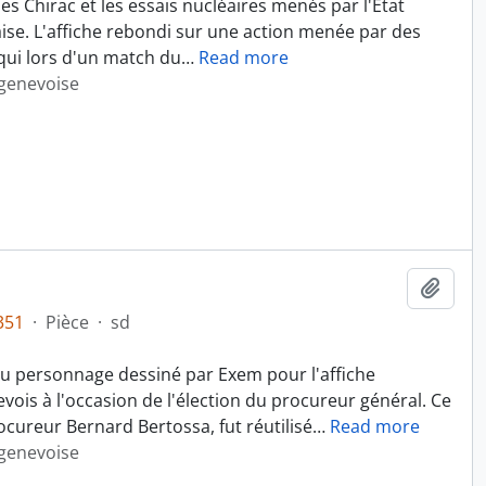
es Chirac et les essais nucléaires menés par l'État
ise. L'affiche rebondi sur une action menée par des
 qui lors d'un match du
…
Read more
 genevoise
Ajout
351
·
Pièce
·
sd
 du personnage dessiné par Exem pour l'affiche
vois à l'occasion de l'élection du procureur général. Ce
ureur Bernard Bertossa, fut réutilisé
…
Read more
 genevoise