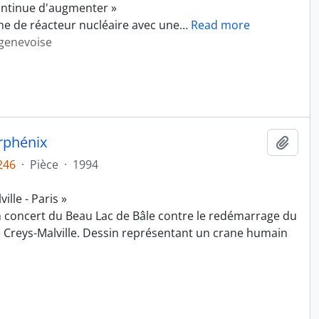
ontinue d'augmenter »
e de réacteur nucléaire avec une
…
Read more
 genevoise
rphénix
Ajout
246
·
Pièce
·
1994
lle - Paris »
n concert du Beau Lac de Bâle contre le redémarrage du
e Creys-Malville. Dessin représentant un crane humain