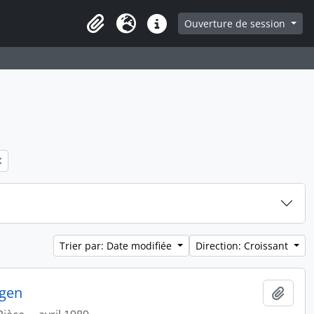
ge
Ouverture de session
Presse-papier
Langue
Liens rapides
Trier par: Date modifiée
Direction: Croissant
egen
Ajout