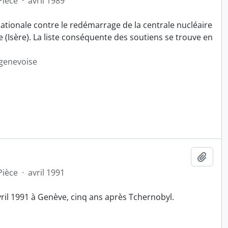
Pièce
·
avril 1989
tionale contre le redémarrage de la centrale nucléaire
 (Isère). La liste conséquente des soutiens se trouve en
 genevoise
Ajout
Pièce
·
avril 1991
vril 1991 à Genève, cinq ans après Tchernobyl.