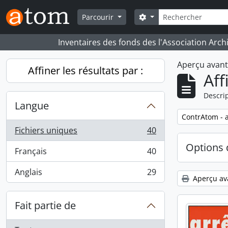
Skip to main content
Rechercher
Search options
Parcourir
Inventaires des fonds des l'Association Arch
Aperçu avan
Affiner les résultats par :
Aff
Descrip
Langue
Remove filter:
ContrAtom - a
Fichiers uniques
40
, 40 résultats
Options 
Français
40
, 40 résultats
Anglais
29
, 29 résultats
Aperçu av
Fait partie de