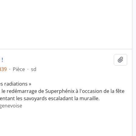
 !
Ajout
339
·
Pièce
·
sd
s radiations »
le redémarrage de Superphénix à l'occasion de la fête
entant les savoyards escaladant la muraille.
 genevoise