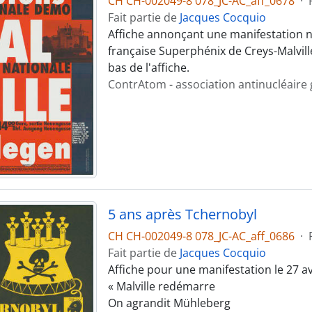
CH CH-002049-8 078_JC-AC_aff_0678
·
Fait partie de
Jacques Cocquio
Affiche annonçant une manifestation na
française Superphénix de Creys-Malville
bas de l'affiche.
ContrAtom - association antinucléaire
5 ans après Tchernobyl
CH CH-002049-8 078_JC-AC_aff_0686
·
Fait partie de
Jacques Cocquio
Affiche pour une manifestation le 27 a
« Malville redémarre
On agrandit Mühleberg