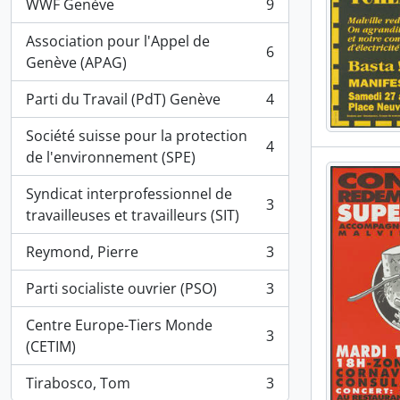
WWF Genève
9
, 9 résultats
Association pour l'Appel de
6
, 6 résultats
Genève (APAG)
Parti du Travail (PdT) Genève
4
, 4 résultats
Société suisse pour la protection
4
, 4 résultats
de l'environnement (SPE)
Syndicat interprofessionnel de
3
, 3 résultats
travailleuses et travailleurs (SIT)
Reymond, Pierre
3
, 3 résultats
Parti socialiste ouvrier (PSO)
3
, 3 résultats
Centre Europe-Tiers Monde
3
, 3 résultats
(CETIM)
Tirabosco, Tom
3
, 3 résultats