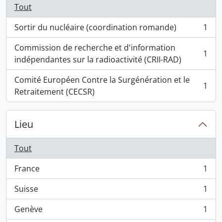
Tout
Sortir du nucléaire (coordination romande)
1
, 1 résultats
Commission de recherche et d'information
1
, 1 résultats
indépendantes sur la radioactivité (CRII-RAD)
Comité Européen Contre la Surgénération et le
1
, 1 résultats
Retraitement (CECSR)
Lieu
Tout
France
1
, 1 résultats
Suisse
1
, 1 résultats
Genève
1
, 1 résultats