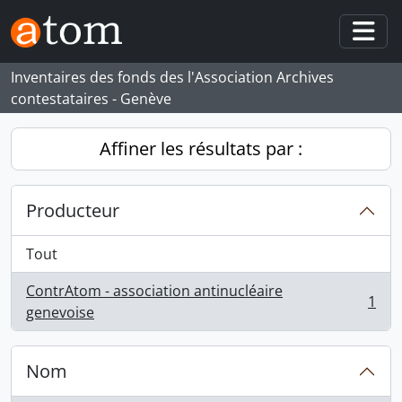
Skip to main content
Togg
Inventaires des fonds des l'Association Archives
contestataires - Genève
Affiner les résultats par :
Producteur
Tout
ContrAtom - association antinucléaire
1
, 1 résultats
genevoise
Nom