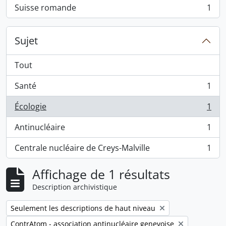
Suisse romande
1
, 1 résultats
Sujet
Tout
Santé
1
, 1 résultats
Écologie
1
, 1 résultats
Antinucléaire
1
, 1 résultats
Centrale nucléaire de Creys-Malville
1
, 1 résultats
Affichage de 1 résultats
Description archivistique
Remove filter:
Seulement les descriptions de haut niveau
Remove filter:
ContrAtom - association antinucléaire genevoise