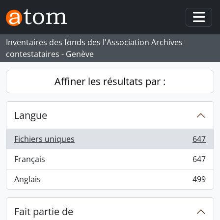
Skip to main content
Togg
Inventaires des fonds des l'Association Archives
contestataires - Genève
Affiner les résultats par :
Langue
Fichiers uniques
647
, 647 résultats
Français
647
, 647 résultats
Anglais
499
, 499 résultats
Fait partie de