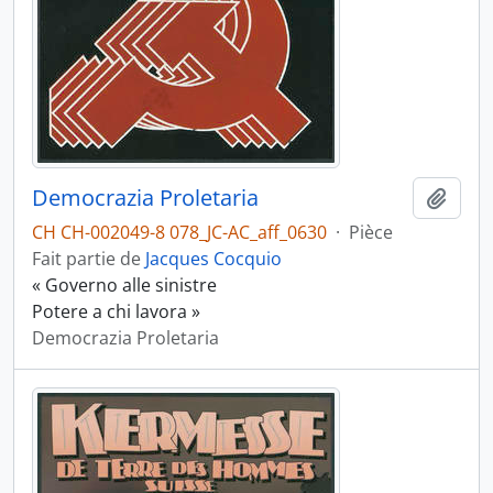
Democrazia Proletaria
Ajout
CH CH-002049-8 078_JC-AC_aff_0630
·
Pièce
Fait partie de
Jacques Cocquio
« Governo alle sinistre
Potere a chi lavora »
Democrazia Proletaria