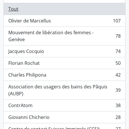
Tout
Olivier de Marcellus
107
, 107 résultats
Mouvement de libération des femmes -
78
, 78 résultats
Genève
Jacques Cocquio
74
, 74 résultats
Florian Rochat
50
, 50 résultats
Charles Philipona
42
, 42 résultats
Association des usagers des bains des Pâquis
39
, 39 résultats
(AUBP)
ContrAtom
38
, 38 résultats
Giovanni Chicherio
28
, 28 résultats