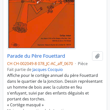
Parade du Père Fouettard
Ajout
CH CH-002049-8 078_JC-AC_aff_0670
·
Pièce
Fait partie de
Jacques Cocquio
Affiche pour le cortège annuel du père Fouettard
dans le quartier de la Jonction. Dessin représentant
un homme de bois avec la culotte en feu
s'enfuyant, suivi par des enfants déguisés et
portant des torches.
« Cortège masqué »