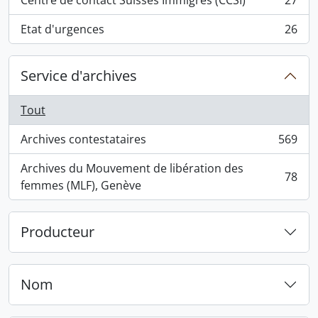
Centre de contact Suisses Immigrés (CCSI)
27
, 27 résultats
Etat d'urgences
26
, 26 résultats
Service d'archives
Tout
Archives contestataires
569
, 569 résultats
Archives du Mouvement de libération des
78
, 78 résultats
femmes (MLF), Genève
Producteur
Nom