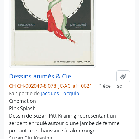
Dessins animés & Cie
Ajout
CH CH-002049-8 078_JC-AC_aff_0621
·
Pièce
·
sd
Fait partie de
Jacques Cocquio
Cinemation
Pink Splash.
Dessin de Suzan Pitt Kraning représentant un
serpent enroulé autour d'une jambe de femme
portant une chaussure à talon rouge.
Suzan Pitt Kraning