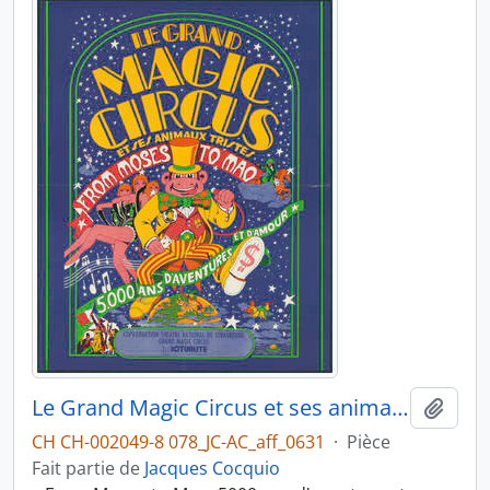
Le Grand Magic Circus et ses animaux tristes
Ajout
CH CH-002049-8 078_JC-AC_aff_0631
·
Pièce
Fait partie de
Jacques Cocquio