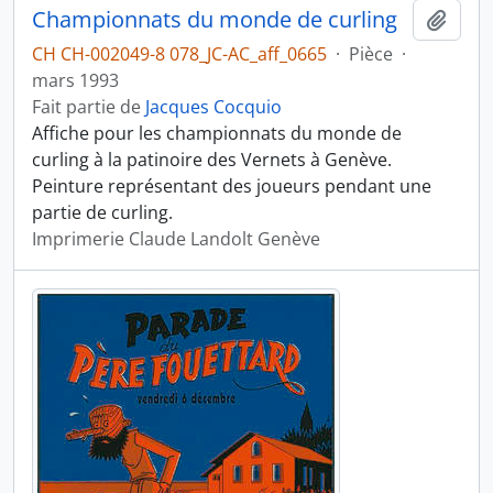
Championnats du monde de curling
Ajout
CH CH-002049-8 078_JC-AC_aff_0665
·
Pièce
·
mars 1993
Fait partie de
Jacques Cocquio
Affiche pour les championnats du monde de
curling à la patinoire des Vernets à Genève.
Peinture représentant des joueurs pendant une
partie de curling.
Imprimerie Claude Landolt Genève