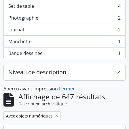
Set de table
4
, 4 résultats
Photographie
2
, 2 résultats
Journal
2
, 2 résultats
Manchette
1
, 1 résultats
Bande dessinée
1
, 1 résultats
Niveau de description
Aperçu avant impression
Fermer
Affichage de 647 résultats
Description archivistique
Remove filter:
Avec objets numériques