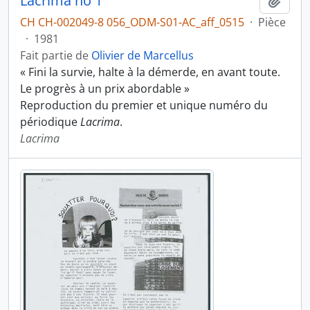
Lacrima no 1
Ajout
CH CH-002049-8 056_ODM-S01-AC_aff_0515
·
Pièce
·
1981
Fait partie de
Olivier de Marcellus
« Fini la survie, halte à la démerde, en avant toute.
Le progrès à un prix abordable »
Reproduction du premier et unique numéro du
périodique
Lacrima
.
Lacrima