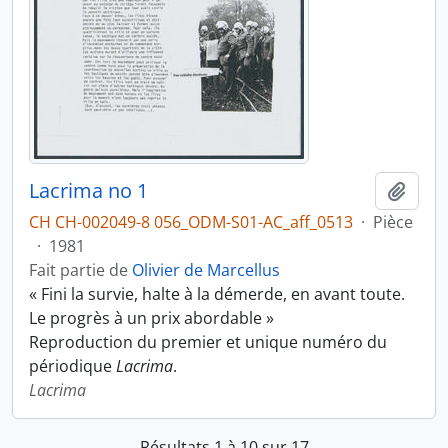
Lacrima no 1
Ajout
CH CH-002049-8 056_ODM-S01-AC_aff_0513
·
Pièce
·
1981
Fait partie de
Olivier de Marcellus
« Fini la survie, halte à la démerde, en avant toute.
Le progrès à un prix abordable »
Reproduction du premier et unique numéro du
périodique
Lacrima
.
Lacrima
Résultats 1 à 10 sur 17