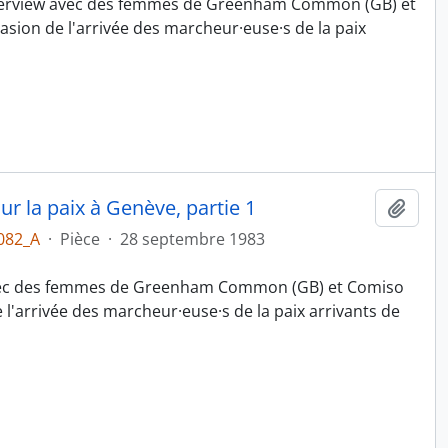
interview avec des femmes de Greenham Common (GB) et
asion de l'arrivée des marcheur·euse·s de la paix
la paix à Genève, partie 1
Ajout
082_A
·
Pièce
·
28 septembre 1983
avec des femmes de Greenham Common (GB) et Comiso
e l'arrivée des marcheur·euse·s de la paix arrivants de