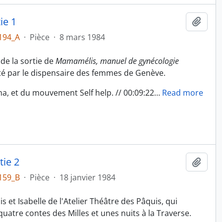
ie 1
Ajout
194_A
·
Pièce
·
8 mars 1984
de la sortie de
Mamamélis, manuel de gynécologie
té par le dispensaire des femmes de Genève.
ina, et du mouvement Self help. // 00:09:22
…
Read more
tie 2
Ajout
159_B
·
Pièce
·
18 janvier 1984
s et Isabelle de l'Atelier Théâtre des Pâquis, qui
uatre contes des Milles et unes nuits à la Traverse.