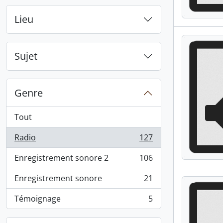
Lieu
Sujet
Genre
Tout
Radio
127
, 127 résultats
Enregistrement sonore 2
106
, 106 résultats
Enregistrement sonore
21
, 21 résultats
Témoignage
5
, 5 résultats