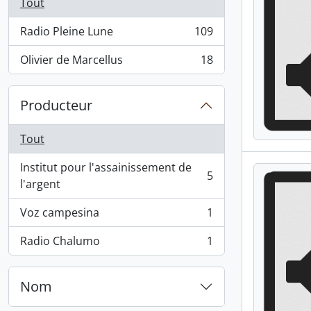
Tout
Radio Pleine Lune
109
, 109 résultats
Olivier de Marcellus
18
, 18 résultats
Producteur
Tout
Institut pour l'assainissement de
5
, 5 résultats
l'argent
Voz campesina
1
, 1 résultats
Radio Chalumo
1
, 1 résultats
Nom