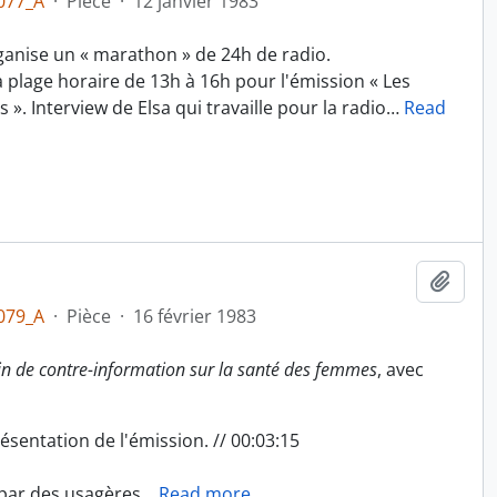
077_A
·
Pièce
·
12 janvier 1983
anise un « marathon » de 24h de radio.
 plage horaire de 13h à 16h pour l'émission « Les
 ». Interview de Elsa qui travaille pour la radio
…
Read
Ajout
079_A
·
Pièce
·
16 février 1983
in de contre-information sur la santé des femmes
, avec
ésentation de l'émission. // 00:03:15
é par des usagères
…
Read more