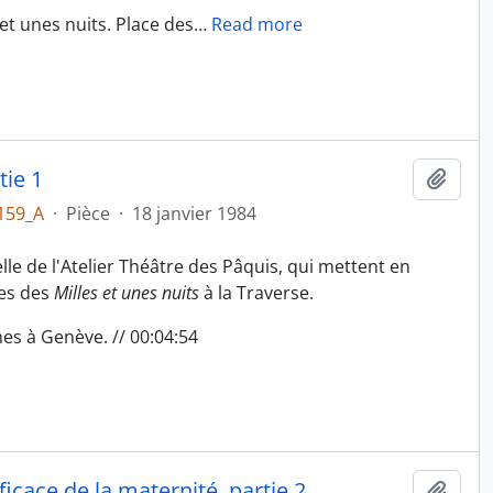
et unes nuits. Place des
…
Read more
tie 1
Ajout
159_A
·
Pièce
·
18 janvier 1984
lle de l'Atelier Théâtre des Pâquis, qui mettent en
tes des
Milles et unes nuits
à la Traverse.
es à Genève. // 00:04:54
ficace de la maternité, partie 2
Ajout