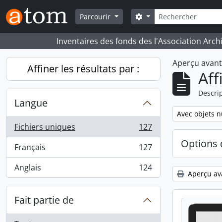
Skip to main content
Rechercher
Search options
Parcourir
Inventaires des fonds des l'Association Arch
Aperçu avan
Affiner les résultats par :
Aff
Descrip
Langue
Remove filter:
Avec objets 
Fichiers uniques
127
, 127 résultats
Options 
Français
127
, 127 résultats
Anglais
124
, 124 résultats
Aperçu av
Fait partie de