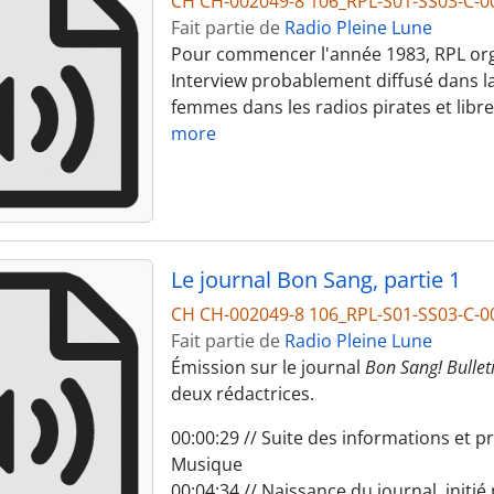
CH CH-002049-8 106_RPL-S01-SS03-C-0
Fait partie de
Radio Pleine Lune
Pour commencer l'année 1983, RPL org
Interview probablement diffusé dans la
femmes dans les radios pirates et libres
more
Le journal Bon Sang, partie 1
CH CH-002049-8 106_RPL-S01-SS03-C-0
Fait partie de
Radio Pleine Lune
Émission sur le journal
Bon Sang! Bullet
deux rédactrices.
00:00:29 // Suite des informations et pr
Musique
00:04:34 // Naissance du journal, initi