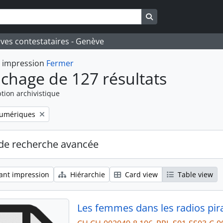
Search in browse pa
ives contestataires - Genève
t impression
Fermer
ichage de 127 résultats
tion archivistique
numériques
de recherche avancée
ant impression
Hiérarchie
Card view
Table view
Les femmes dans les radios pira