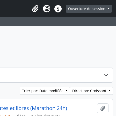
ge
Ouverture de session
Presse-papier
Langue
Liens rapides
Trier par: Date modifiée
Direction: Croissant
tes et libres (Marathon 24h)
Ajout