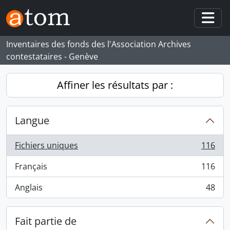
Skip to main content
Togg
Inventaires des fonds des l'Association Archives
contestataires - Genève
Affiner les résultats par :
Langue
Fichiers uniques
116
, 116 résultats
Français
116
, 116 résultats
Anglais
48
, 48 résultats
Fait partie de