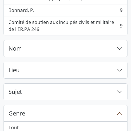
, 9 résultats
Bonnard, P.
9
, 9 résultats
Comité de soutien aux inculpés civils et militaire
9
, 9 résultats
de l'ER.PA 246
Nom
Lieu
Sujet
Genre
Tout