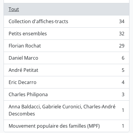
Tout
Collection d'affiches-tracts
34
, 34 résultats
Petits ensembles
32
, 32 résultats
Florian Rochat
29
, 29 résultats
Daniel Marco
6
, 6 résultats
André Petitat
5
, 5 résultats
Eric Decarro
4
, 4 résultats
Charles Philipona
3
, 3 résultats
Anna Baldacci, Gabriele Curonici, Charles-André
1
, 1 résultats
Descombes
Mouvement populaire des familles (MPF)
1
, 1 résultats