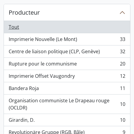
Producteur
Tout
Imprimerie Nouvelle (Le Mont)
33
, 33 résultats
Centre de liaison politique (CLP, Genève)
32
, 32 résultats
Rupture pour le communisme
20
, 20 résultats
Imprimerie Offset Vaugondry
12
, 12 résultats
Bandera Roja
11
, 11 résultats
Organisation communiste Le Drapeau rouge
10
, 10 résultats
(OCLDR)
Girardin, D.
10
, 10 résultats
Revolutionäre Gruppe (RGB, Bâle)
9