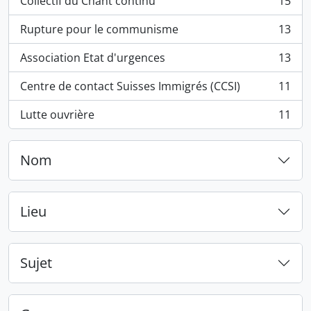
Collectif du Chant continu
15
, 15 résultats
Rupture pour le communisme
13
, 13 résultats
Association Etat d'urgences
13
, 13 résultats
Centre de contact Suisses Immigrés (CCSI)
11
, 11 résultats
Lutte ouvrière
11
, 11 résultats
Nom
Lieu
Sujet