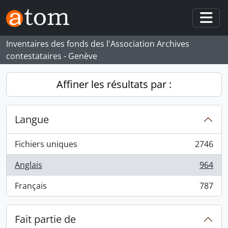
Skip to main content
Togg
Inventaires des fonds des l'Association Archives
contestataires - Genève
Affiner les résultats par :
Langue
Fichiers uniques
2746
, 2746 résultats
Anglais
964
, 964 résultats
Français
787
, 787 résultats
Fait partie de