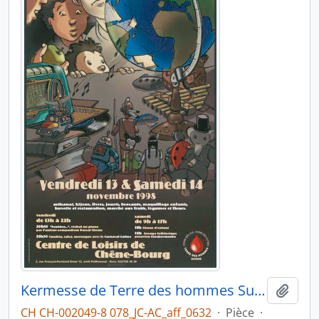
Kermesse de Terre des hommes Suisse
Ajout
CH CH-002049-8 078_JC-AC_aff_0632
·
Pièce
·