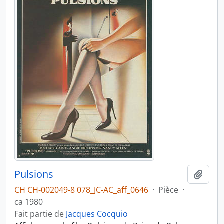
Pulsions
Ajout
CH CH-002049-8 078_JC-AC_aff_0646
·
Pièce
·
ca 1980
Fait partie de
Jacques Cocquio