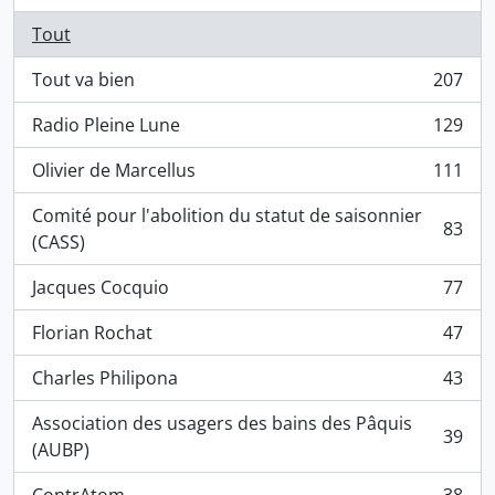
Tout
Tout va bien
207
, 207 résultats
Radio Pleine Lune
129
, 129 résultats
Olivier de Marcellus
111
, 111 résultats
Comité pour l'abolition du statut de saisonnier
83
, 83 résultats
(CASS)
Jacques Cocquio
77
, 77 résultats
Florian Rochat
47
, 47 résultats
Charles Philipona
43
, 43 résultats
Association des usagers des bains des Pâquis
39
, 39 résultats
(AUBP)