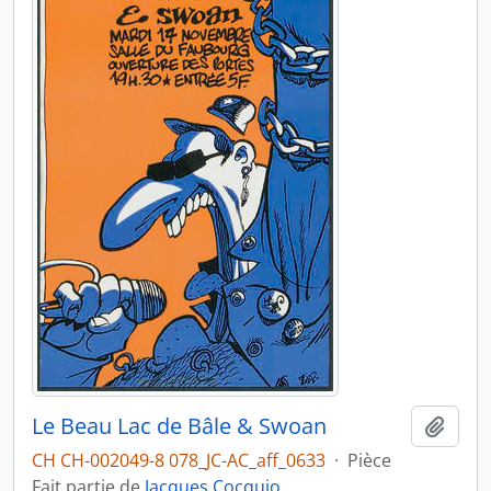
Le Beau Lac de Bâle & Swoan
Ajout
CH CH-002049-8 078_JC-AC_aff_0633
·
Pièce
Fait partie de
Jacques Cocquio