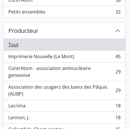
ContrAtom
38
, 38 résultats
Petits ensembles
32
, 32 résultats
Producteur
Tout
Imprimerie Nouvelle (Le Mont)
45
, 45 résultats
ContrAtom - association antinucléaire
29
, 29 résultats
genevoise
Association des usagers des bains des Pâquis
29
, 29 résultats
(AUBP)
Lacrima
18
, 18 résultats
Lennon, J.
18
, 18 résultats