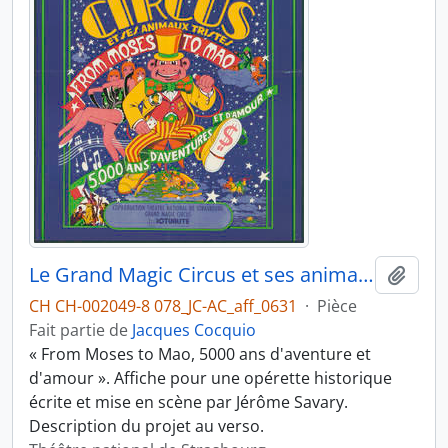
Le Grand Magic Circus et ses animaux tristes
Ajout
CH CH-002049-8 078_JC-AC_aff_0631
·
Pièce
Fait partie de
Jacques Cocquio
« From Moses to Mao, 5000 ans d'aventure et
d'amour ». Affiche pour une opérette historique
écrite et mise en scène par Jérôme Savary.
Description du projet au verso.