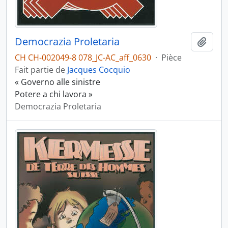
Democrazia Proletaria
Ajout
CH CH-002049-8 078_JC-AC_aff_0630
·
Pièce
Fait partie de
Jacques Cocquio
« Governo alle sinistre
Potere a chi lavora »
Democrazia Proletaria