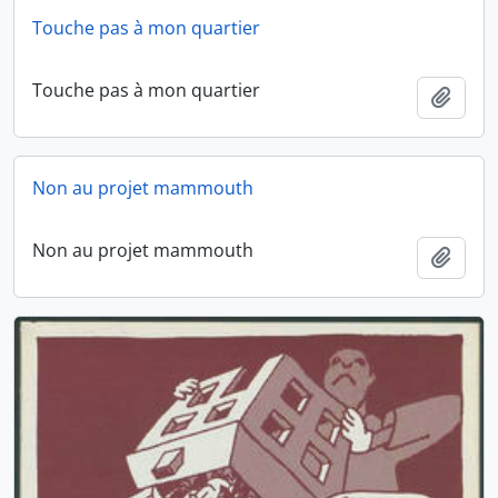
Touche pas à mon quartier
Touche pas à mon quartier
Ajout
Non au projet mammouth
Non au projet mammouth
Ajout