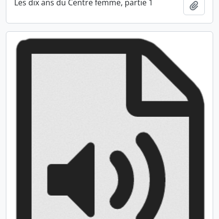
Les dix ans du Centre femme, partie 1
Ajout