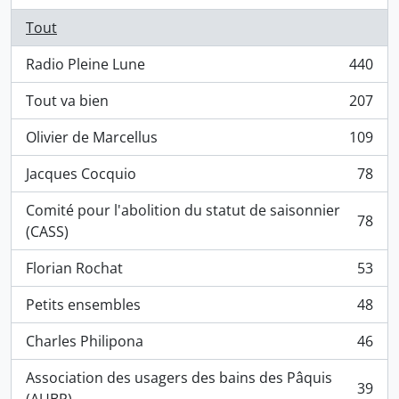
Tout
Radio Pleine Lune
440
, 440 résultats
Tout va bien
207
, 207 résultats
Olivier de Marcellus
109
, 109 résultats
Jacques Cocquio
78
, 78 résultats
Comité pour l'abolition du statut de saisonnier
78
, 78 résultats
(CASS)
Florian Rochat
53
, 53 résultats
Petits ensembles
48
, 48 résultats
Charles Philipona
46
, 46 résultats
Association des usagers des bains des Pâquis
39
, 39 résultats