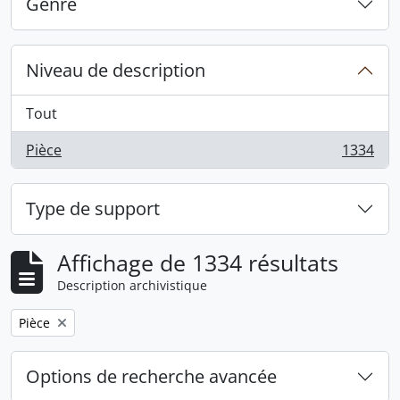
Genre
Niveau de description
Tout
Pièce
1334
, 1334 résultats
Type de support
Affichage de 1334 résultats
Description archivistique
Remove filter:
Pièce
Options de recherche avancée