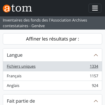
Skip to main content
Togg
Inventaires des fonds des l'Association Archives
contestataires - Genève
Affiner les résultats par :
Langue
Fichiers uniques
1334
, 1334 résultats
Français
1157
, 1157 résultats
Anglais
924
, 924 résultats
Fait partie de