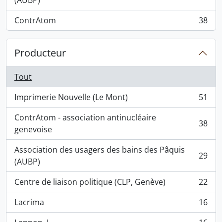
(AUBP)
ContrAtom
38
, 38 résultats
Producteur
Tout
Imprimerie Nouvelle (Le Mont)
51
, 51 résultats
ContrAtom - association antinucléaire
38
, 38 résultats
genevoise
Association des usagers des bains des Pâquis
29
, 29 résultats
(AUBP)
Centre de liaison politique (CLP, Genève)
22
, 22 résultats
Lacrima
16
, 16 résultats