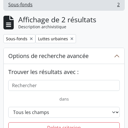
Sous-fonds
2
, 2 résultats
Affichage de 2 résultats
Description archivistique
Remove filter:
Remove filter:
Sous-fonds
Luttes urbaines
Options de recherche avancée
Trouver les résultats avec :
dans
Delete criterion