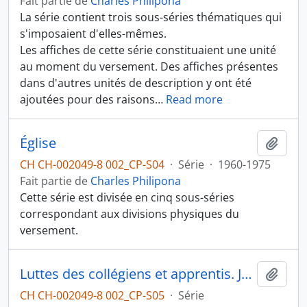
Fait partie de
Charles Philipona
La série contient trois sous-séries thématiques qui
s'imposaient d'elles-mêmes.
Les affiches de cette série constituaient une unité
au moment du versement. Des affiches présentes
dans d'autres unités de description y ont été
ajoutées pour des raisons
…
Read more
Église
Ajout
CH CH-002049-8 002_CP-S04
·
Série
·
1960-1975
Fait partie de
Charles Philipona
Cette série est divisée en cinq sous-séries
correspondant aux divisions physiques du
versement.
Luttes des collégiens et apprentis. Jeunesse ouvrière chrétienne
Ajout
CH CH-002049-8 002_CP-S05
·
Série