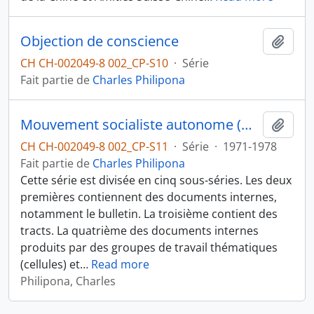
Objection de conscience
Ajout
CH CH-002049-8 002_CP-S10
·
Série
Fait partie de
Charles Philipona
Mouvement socialiste autonome (MSA). Organisation de lutte pour le communisme (OLC)
Ajout
CH CH-002049-8 002_CP-S11
·
Série
·
1971-1978
Fait partie de
Charles Philipona
Cette série est divisée en cinq sous-séries. Les deux
premières contiennent des documents internes,
notamment le bulletin. La troisième contient des
tracts. La quatrième des documents internes
produits par des groupes de travail thématiques
(cellules) et
…
Read more
Philipona, Charles