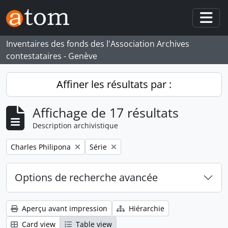
Skip to main content
Togg
Inventaires des fonds des l'Association Archives
contestataires - Genève
Affiner les résultats par :
Affichage de 17 résultats
Description archivistique
Remove filter:
Remove filter:
Charles Philipona
Série
Options de recherche avancée
Aperçu avant impression
Hiérarchie
Card view
Table view