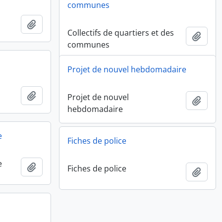
communes
Ajouter au presse-papier
Collectifs de quartiers et des
Ajout
communes
Projet de nouvel hebdomadaire
Ajouter au presse-papier
Projet de nouvel
Ajout
hebdomadaire
e
Fiches de police
e
Ajouter au presse-papier
Fiches de police
Ajout