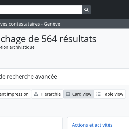
Search in browse pa
ives contestataires - Genève
ichage de 564 résultats
tion archivistique
de recherche avancée
ant impression
Hiérarchie
Card view
Table view
Actions et activités