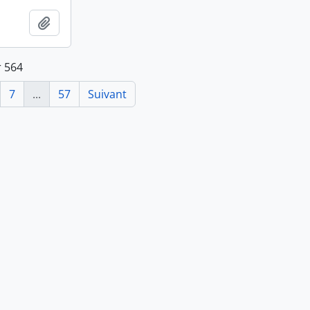
Ajouter au presse-papier
r 564
7
...
57
Suivant