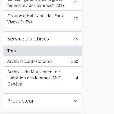
11
, 11 résultats
féministe / des femmes* 2019
Groupe d'Habitants des Eaux-
10
, 10 résultats
Vives (GHEV)
Service d'archives
Tout
Archives contestataires
560
, 560 résultats
Archives du Mouvement de
libération des femmes (MLF),
4
, 4 résultats
Genève
Producteur