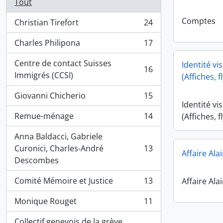
Tout
Comptes
Christian Tirefort
24
, 24 résultats
Charles Philipona
17
, 17 résultats
Centre de contact Suisses
Identité vi
16
, 16 résultats
Immigrés (CCSI)
(Affiches, 
Giovanni Chicherio
15
, 15 résultats
Identité vi
Remue-ménage
14
(Affiches, 
, 14 résultats
Anna Baldacci, Gabriele
Curonici, Charles-André
13
Affaire Ala
, 13 résultats
Descombes
Comité Mémoire et Justice
13
Affaire Ala
, 13 résultats
Monique Rouget
11
, 11 résultats
Collectif genevois de la grève