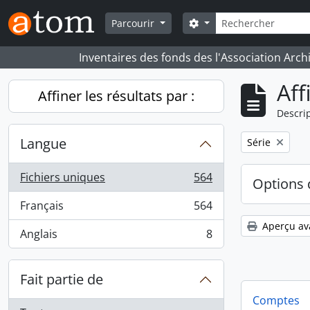
Skip to main content
Rechercher
Search options
Parcourir
Inventaires des fonds des l'Association Arch
Aff
Affiner les résultats par :
Descrip
Langue
Remove filter:
Série
Fichiers uniques
564
Options 
, 564 résultats
Français
564
, 564 résultats
Aperçu av
Anglais
8
, 8 résultats
Fait partie de
Comptes