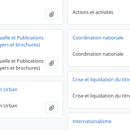
Actions et activités
Ajouter au presse-papier
suelle et Publications
Coordination nationale
flyers et brochures)
Coordination nationale
suelle et Publications
Ajouter au presse-papier
flyers et brochures)
Crise et liquidation du titr
in Urban
Crise et liquidation du titr
in Urban
Ajouter au presse-papier
Internationalisme