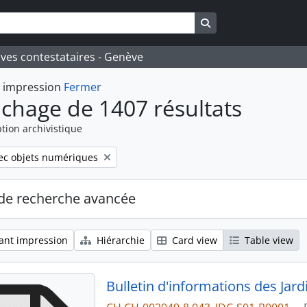
Search in browse pa
ives contestataires - Genève
t impression
Fermer
ichage de 1407 résultats
tion archivistique
ove filter:
ec objets numériques
de recherche avancée
ant impression
Hiérarchie
Card view
Table view
Bulletin d'informations des Ja