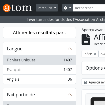
Skip to main content
Rechercher
Search options
Parcourir
Inventaires des fonds des l'Association Arch
Aperçu avan
Affiner les résultats par :
Aff
Descrip
Langue
Remove filter:
Rem
Pièce
Av
Fichiers uniques
1407
, 1407 résultats
Options 
Français
1407
, 1407 résultats
Anglais
36
, 36 résultats
Aperçu av
Fait partie de