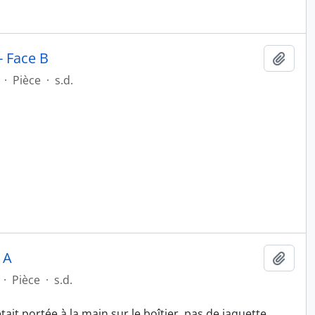
- Face B
Ajout
·
Pièce
·
s.d.
 A
Ajout
·
Pièce
·
s.d.
t portée à la main sur le boîtier, pas de jaquette.