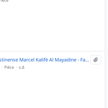
Pièce
Canzoni di lotta del Popolo palestinense Marcel Kalifè Al Mayadine - Face B
Ajout
·
Pièce
·
s.d.