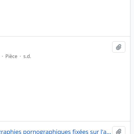
Ajout
·
Pièce
·
s.d.
[Lit simple, une armoire, photographies pornographiques fixées sur l'armoire]
Ajout