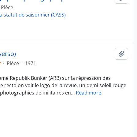
Pièce
u statut de saisonnier (CASS)
verso)
Ajout
v
·
Pièce
·
1971
ome Republik Bunker (ARB) sur la répression des
recto on voit le logo de la revue, un demi soleil rouge
 photographies de militaires en
…
Read more