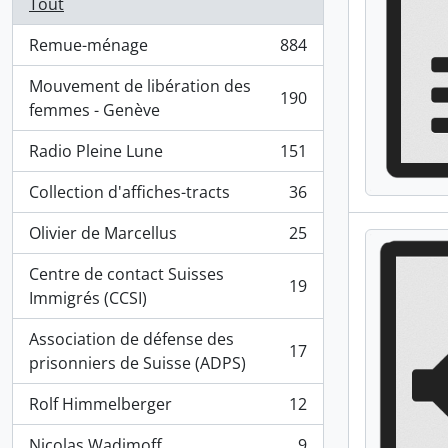
Tout
Remue-ménage
884
, 884 résultats
Mouvement de libération des
190
, 190 résultats
femmes - Genève
Radio Pleine Lune
151
, 151 résultats
Collection d'affiches-tracts
36
, 36 résultats
Olivier de Marcellus
25
, 25 résultats
Centre de contact Suisses
19
, 19 résultats
Immigrés (CCSI)
Association de défense des
17
, 17 résultats
prisonniers de Suisse (ADPS)
Rolf Himmelberger
12
, 12 résultats
Nicolas Wadimoff
9