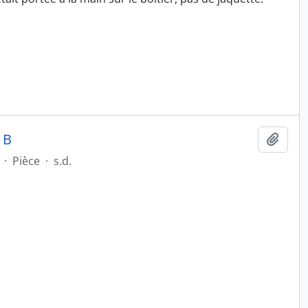
 B
Ajout
·
Pièce
·
s.d.