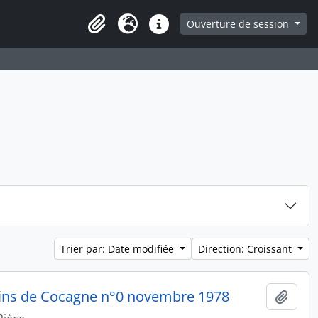
ge
Ouverture de session
Presse-papier
Langue
Liens rapides
Trier par: Date modifiée
Direction: Croissant
rdins de Cocagne n°0 novembre 1978
Ajout