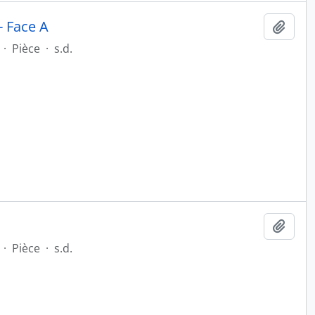
- Face A
Ajout
·
Pièce
·
s.d.
Ajout
·
Pièce
·
s.d.