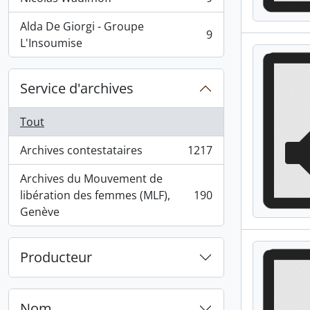
, 9 résultats
Alda De Giorgi - Groupe
9
, 9 résultats
L'Insoumise
Service d'archives
Tout
Archives contestataires
1217
, 1217 résultats
Archives du Mouvement de
libération des femmes (MLF),
190
, 190 résultats
Genève
Producteur
Nom