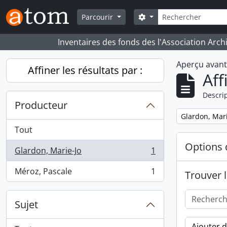
Skip to main content
Rechercher
Search options
Parcourir
Inventaires des fonds des l'Association Arch
Aperçu avan
Affiner les résultats par :
Aff
Descrip
Producteur
Remove filter:
Glardon, Mari
Tout
Options 
Glardon, Marie-Jo
1
, 1 résultats
Méroz, Pascale
1
Trouver l
, 1 résultats
Sujet
Ajouter 