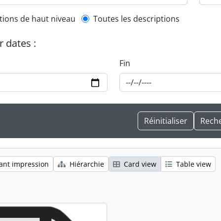
l description filter
tions de haut niveau
Toutes les descriptions
r dates :
Fin
ant impression
Hiérarchie
Card view
Table view