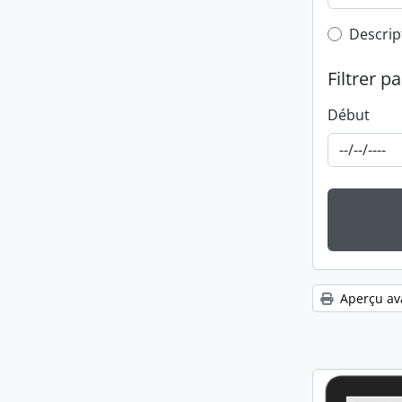
Top-leve
Descrip
Filtrer pa
Début
Aperçu av