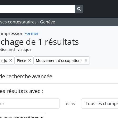
Search in browse pa
ives contestataires - Genève
t impression
Fermer
ichage de 1 résultats
tion archivistique
Remove filter:
Remove filter:
e-Jo
Pièce
Mouvement d'occupations
de recherche avancée
es résultats avec :
dans
de nouveaux critères