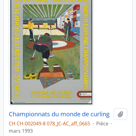
Championnats du monde de curling
Ajout
CH CH-002049-8 078_JC-AC_aff_0665
·
Pièce
·
mars 1993