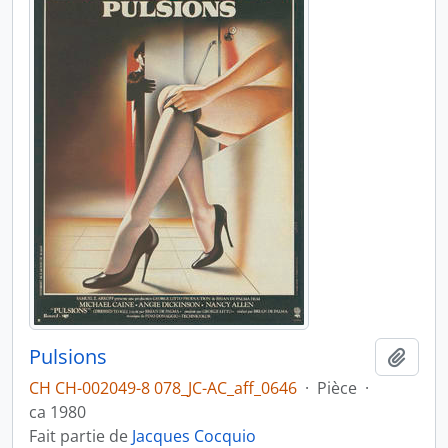
Pulsions
Ajout
CH CH-002049-8 078_JC-AC_aff_0646
·
Pièce
·
ca 1980
Fait partie de
Jacques Cocquio