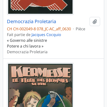
Democrazia Proletaria
Ajout
CH CH-002049-8 078_JC-AC_aff_0630
·
Pièce
Fait partie de
Jacques Cocquio
« Governo alle sinistre
Potere a chi lavora »
Democrazia Proletaria