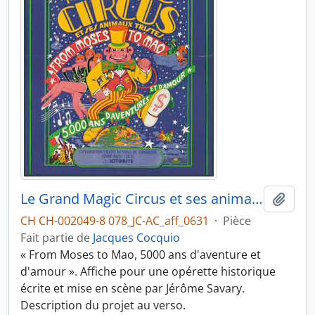
Le Grand Magic Circus et ses animaux tristes
Ajout
CH CH-002049-8 078_JC-AC_aff_0631
·
Pièce
Fait partie de
Jacques Cocquio
« From Moses to Mao, 5000 ans d'aventure et
d'amour ». Affiche pour une opérette historique
écrite et mise en scène par Jérôme Savary.
Description du projet au verso.