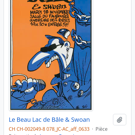
Le Beau Lac de Bâle & Swoan
Ajout
CH CH-002049-8 078_JC-AC_aff_0633
·
Pièce