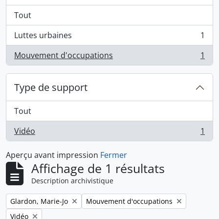
Tout
Luttes urbaines
1
, 1 résultats
Mouvement d'occupations
1
, 1 résultats
Type de support
Tout
Vidéo
1
, 1 résultats
Aperçu avant impression
Fermer
Affichage de 1 résultats
Description archivistique
Remove filter:
Remove filter:
Glardon, Marie-Jo
Mouvement d'occupations
Remove filter:
Vidéo