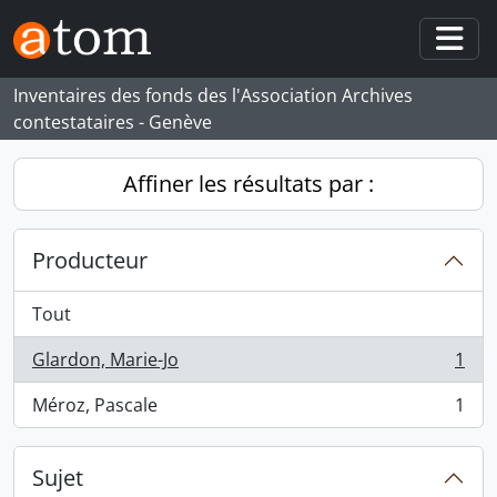
Skip to main content
Togg
Inventaires des fonds des l'Association Archives
contestataires - Genève
Affiner les résultats par :
Producteur
Tout
Glardon, Marie-Jo
1
, 1 résultats
Méroz, Pascale
1
, 1 résultats
Sujet