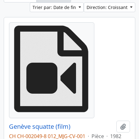
Trier par: Date de fin
Direction: Croissant
Genève squatte (film)
Ajout
CH CH-002049-8 012_MJG-CV-001
·
Pièce
·
1982