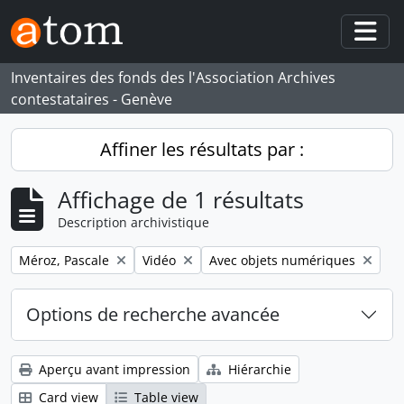
Skip to main content
Togg
Inventaires des fonds des l'Association Archives
contestataires - Genève
Affiner les résultats par :
Affichage de 1 résultats
Description archivistique
Remove filter:
Remove filter:
Remove filter:
Méroz, Pascale
Vidéo
Avec objets numériques
Options de recherche avancée
Aperçu avant impression
Hiérarchie
Card view
Table view