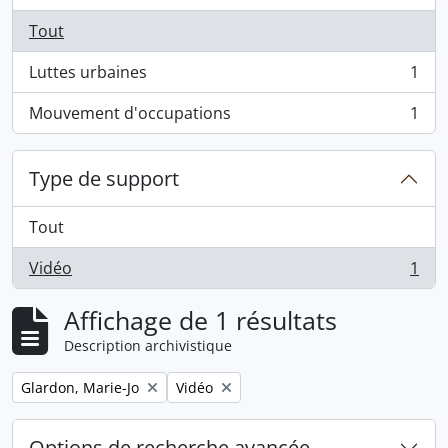
Tout
Luttes urbaines
1
, 1 résultats
Mouvement d'occupations
1
, 1 résultats
Type de support
Tout
Vidéo
1
, 1 résultats
Affichage de 1 résultats
Description archivistique
Remove filter:
Remove filter:
Glardon, Marie-Jo
Vidéo
Options de recherche avancée