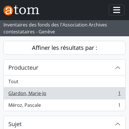
Skip to main content
Togg
Inventaires des fonds des l'Association Archives
contestataires - Genève
Affiner les résultats par :
Producteur
Tout
Glardon, Marie-Jo
1
, 1 résultats
Méroz, Pascale
1
, 1 résultats
Sujet