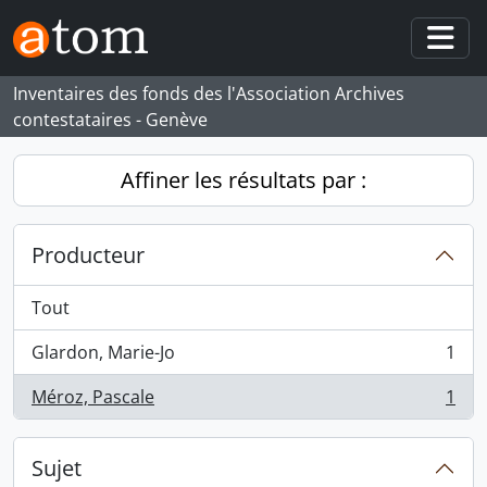
Skip to main content
Togg
Inventaires des fonds des l'Association Archives
contestataires - Genève
Affiner les résultats par :
Producteur
Tout
Glardon, Marie-Jo
1
, 1 résultats
Méroz, Pascale
1
, 1 résultats
Sujet