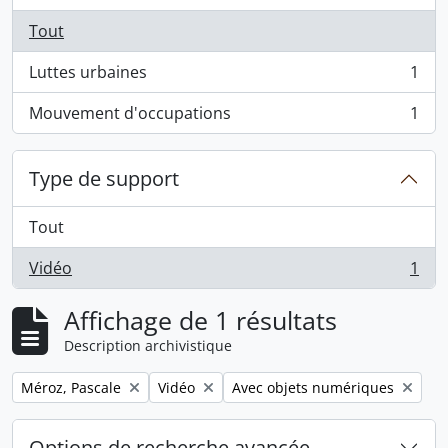
Tout
Luttes urbaines
1
, 1 résultats
Mouvement d'occupations
1
, 1 résultats
Type de support
Tout
Vidéo
1
, 1 résultats
Affichage de 1 résultats
Description archivistique
Remove filter:
Remove filter:
Remove filter:
Méroz, Pascale
Vidéo
Avec objets numériques
Options de recherche avancée