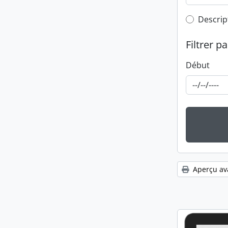
Top-leve
Descrip
Filtrer pa
Début
Aperçu av