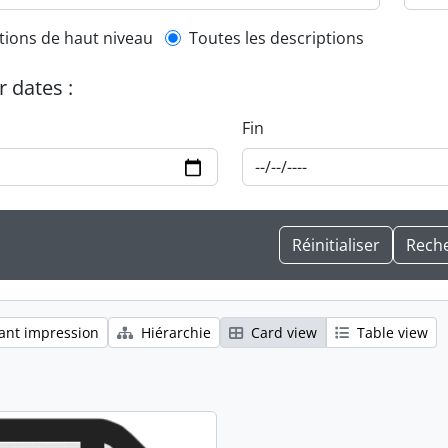
l description filter
tions de haut niveau
Toutes les descriptions
r dates :
Fin
ant impression
Hiérarchie
Card view
Table view