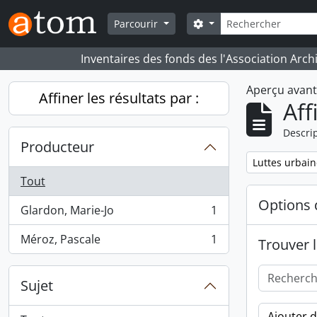
Skip to main content
Rechercher
Search options
Parcourir
Inventaires des fonds des l'Association Arch
Aperçu avan
Affiner les résultats par :
Aff
Descrip
Producteur
Remove filter:
Luttes urbain
Tout
Options 
Glardon, Marie-Jo
1
, 1 résultats
Méroz, Pascale
1
Trouver l
, 1 résultats
Sujet
Ajouter 