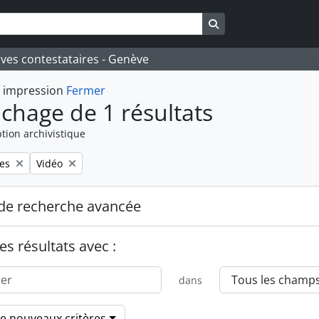
Search in browse pa
ives contestataires - Genève
t impression
Fermer
ichage de 1 résultats
tion archivistique
Remove filter:
es
Vidéo
de recherche avancée
es résultats avec :
dans
de nouveaux critères